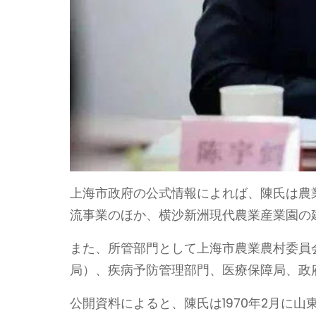
上海市政府の公式情報によれば、陳氏は農
流事業のほか、横沙新洲現代農業産業園の
また、所管部門として上海市農業農村委員
局）、疾病予防管理部門、医療保障局、政
公開資料によると、陳氏は1970年2月に