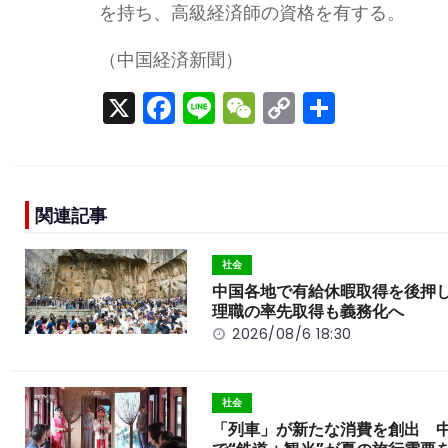
を持ち、高級経済師の資格を有する。
（中国経済新聞）
X
F
Li
W
C
S
a
n
e
o
h
c
e
C
p
ar
e
h
y
e
関連記事
b
a
Li
o
t
n
社会
o
k
中国各地で有給休暇取得を後押
理職の率先取得も義務化へ
k
2026/08/6 18:30
社会
「列車」が新たな消費を創出 