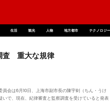
生活
観光
人物
地方都市
テクノロジ
調査 重大な規律
員会は6月10日、上海市副市長の陳宇剣（ちん・うけ
疑いで、現在、紀律審査と監察調査を受けていると発表