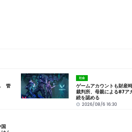
社会
し 管
ゲームアカウントも財産
裁判所、母親による87ア
続を認める
2026/08/6 16:30
中国