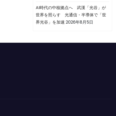
AI時代の中核拠点へ 武漢「光谷」が
世界を照らす 光通信・半導体で「世
界光谷」を加速
2026年8月5日