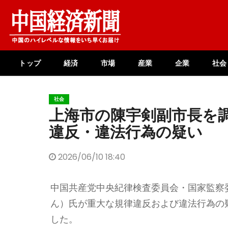
Skip
to
content
トップ
経済
市場
産業
企業
社会
社会
上海市の陳宇剣副市長を
違反・違法行為の疑い
2026/06/10 18:40
中国共産党中央紀律検査委員会・国家監察委
ん）氏が重大な規律違反および違法行為の
した。