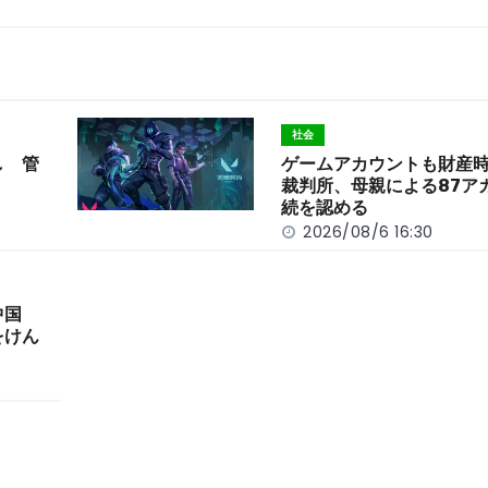
社会
し 管
ゲームアカウントも財産
裁判所、母親による87ア
続を認める
2026/08/6 16:30
中国
をけん