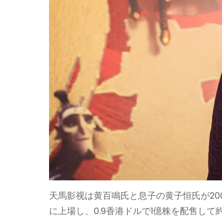
天馬影视は黄百鳴氏と息子の黄子恒氏が200
に上場し、0.9香港ドルで1億株を配售して約