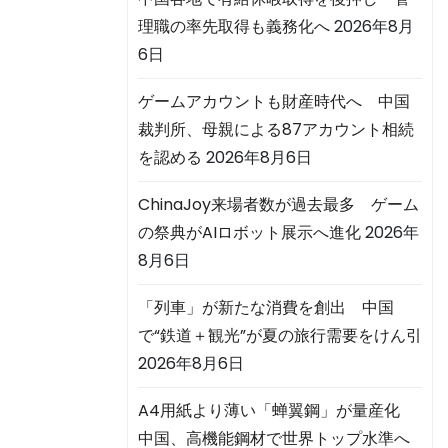
理職の率先取得も義務化へ
2026年8月
6日
ゲームアカウントも財産時代へ 中国
裁判所、母親による87アカウント相続
を認める
2026年8月6日
ChinaJoy来場者数が過去最多 ゲーム
の祭典がAIロボット展示へ進化
2026年
8月6日
「列車」が新たな消費を創出 中国
で“鉄道＋観光”が夏の旅行需要をけん引
2026年8月6日
A4用紙より薄い「蝉翼鋼」が量産化
中国、高機能鋼材で世界トップ水準へ