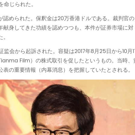
を命じられた。
が認められた。保釈金は20万香港ドルである。裁判官の
年献身してきた功績を認めつつも、本件が証券市場に対
た。
証监会から起訴された。容疑は2017年8月25日から10月1
anma Film）の株式取引を促したというもの。当時、
公表の重要情報（内幕消息）を把握していたとされる。