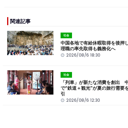
c
e
C
p
ar
e
h
y
e
関連記事
b
a
Li
o
t
n
社会
o
k
中国各地で有給休暇取得を後押
理職の率先取得も義務化へ
k
2026/08/6 18:30
社会
「列車」が新たな消費を創出 
で“鉄道＋観光”が夏の旅行需要
引
2026/08/6 12:30