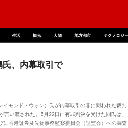
生活
観光
人物
地方都市
テクノロジ
鳴氏、内幕取引で
レイモンド・ウォン）氏が内幕取引の罪に問われた裁判
が言い渡された。5月22日に有罪判決を受けた同氏は、
らびに香港証券及先物事務監察委員会（証监会）への調査