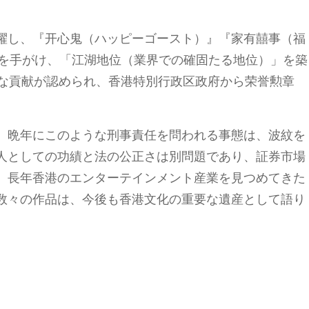
躍し、『开心鬼（ハッピーゴースト）』『家有囍事（福
作を手がけ、「江湖地位（業界での確固たる地位）」を築
著な貢献が認められ、香港特別行政区政府から荣誉勲章
、晩年にこのような刑事責任を問われる事態は、波紋を
人としての功績と法の公正さは別問題であり、証券市場
、長年香港のエンターテインメント産業を見つめてきた
数々の作品は、今後も香港文化の重要な遺産として語り