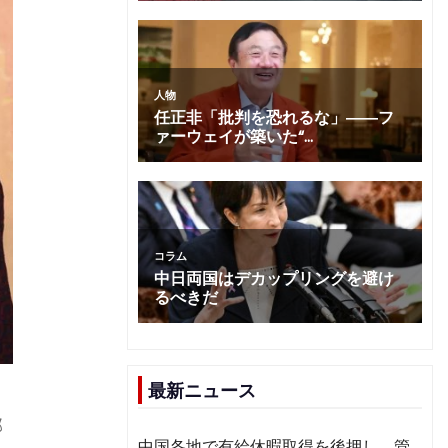
最新ニュース
）
部
中国各地で有給休暇取得を後押し 管