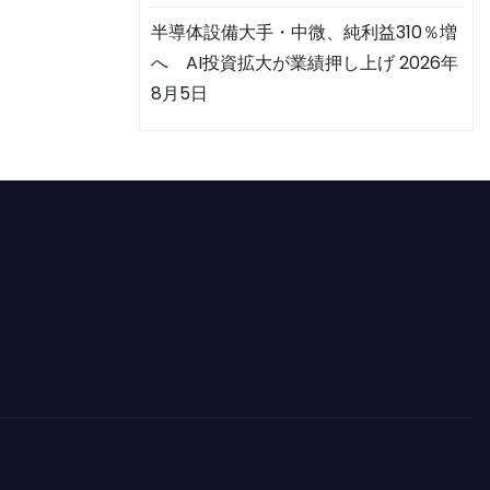
半導体設備大手・中微、純利益310％増
へ AI投資拡大が業績押し上げ
2026年
8月5日