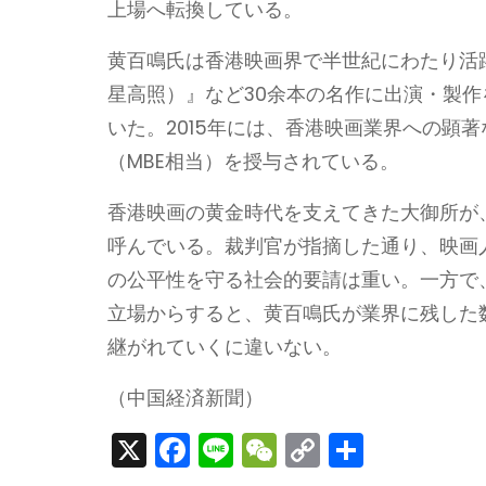
上場へ転換している。
黄百鳴氏は香港映画界で半世紀にわたり活
星高照）』など30余本の名作に出演・製
いた。2015年には、香港映画業界への顕
（MBE相当）を授与されている。
香港映画の黄金時代を支えてきた大御所が
呼んでいる。裁判官が指摘した通り、映画
の公平性を守る社会的要請は重い。一方で
立場からすると、黄百鳴氏が業界に残した
継がれていくに違いない。
（中国経済新聞）
X
F
Li
W
C
S
a
n
e
o
h