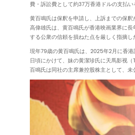
費・訴訟費として約37万香港ドルの支払い
黄百鳴氏は保釈を申請し、上訴までの保釈
高偉雄氏は、黄百鳴氏が香港映画業界に長
する公衆の信頼を損ねた点を厳しく指摘し
現年79歳の黄百鳴氏は、2025年2月に香港
日頃にかけて、妹の黄潔珍氏に天馬影视（Ti
百鳴氏は同社の主席兼控股株主として、未