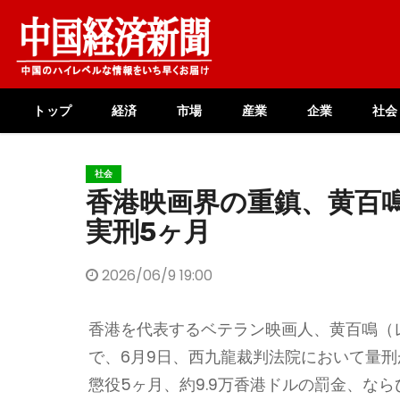
Skip
to
content
トップ
経済
市場
産業
企業
社会
社会
香港映画界の重鎮、黄百
実刑5ヶ月
2026/06/9 19:00
香港を代表するベテラン映画人、黄百鳴（
で、6月9日、西九龍裁判法院において量刑
懲役5ヶ月、約9.9万香港ドルの罰金、な