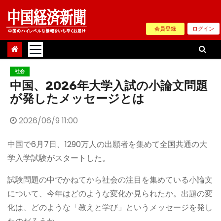
Skip
to
会員登録
ログイン
content
社会
中国、2026年大学入試の小論文問題
が発したメッセージとは
2026/06/9 11:00
中国で6月7日、1290万人の出願者を集めて全国共通の大
学入学試験がスタートした。
試験問題の中でかねてから社会の注目を集めている小論文
について、今年はどのような変化か見られたか。出題の変
化は、どのような「教えと学び」というメッセージを発し