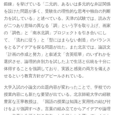
鍛錬」を挙げている「二元的、あるいは多元的な弁証関係
を設けた問題が多く、受験生の理性的な思考や独自の判断
力を試している」と述べている。天津の試験では、読み方
が二つあり意味の異なる「調」という字を取り上げ、画家
の「調色」と「南水北調」プロジェクトを引き合いにし
て、「流れに従う」と「型にはまらない創造」のバランス
をとるアイデアを探る問題が出た。また北京では、論説文
「計画の作成と努力」と叙述文「含英咀華」のいずれかを
選択させ、論理的弁別力を試した上で生活と伝統を十分に
体得することを強調しており、実践と感覚の両方を備えさ
せるという教育方針がアピールされている。
大学入試の小論文の出題内容が変わったことで、学校での
授業内容にも新たな要望が出ている。北京師範大学の経験
豊富な王寧教授は、「国語の授業は知識と実用性の結び付
けをより強調すべき。言葉の組み立てからアイデアや論理