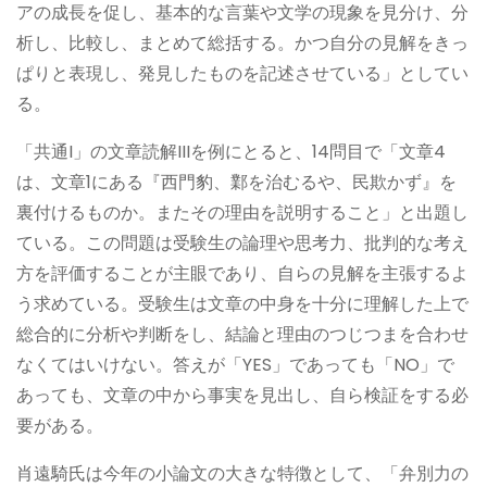
アの成長を促し、基本的な言葉や文学の現象を見分け、分
析し、比較し、まとめて総括する。かつ自分の見解をきっ
ぱりと表現し、発見したものを記述させている」としてい
る。
「共通I」の文章読解IIIを例にとると、14問目で「文章4
は、文章1にある『西門豹、鄴を治むるや、民欺かず』を
裏付けるものか。またその理由を説明すること」と出題し
ている。この問題は受験生の論理や思考力、批判的な考え
方を評価することが主眼であり、自らの見解を主張するよ
う求めている。受験生は文章の中身を十分に理解した上で
総合的に分析や判断をし、結論と理由のつじつまを合わせ
なくてはいけない。答えが「YES」であっても「NO」で
あっても、文章の中から事実を見出し、自ら検証をする必
要がある。
肖遠騎氏は今年の小論文の大きな特徴として、「弁別力の