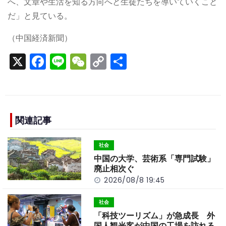
へ、文章や生活を知る方向へと生徒たちを導いていくこと
だ」と見ている。
（中国経済新聞）
X
F
Li
W
C
S
a
n
e
o
h
c
e
C
p
ar
e
h
y
e
b
a
Li
関連記事
o
t
n
社会
o
k
中国の大学、芸術系「専門試験」
k
廃止相次ぐ
2026/08/8 19:45
社会
「科技ツーリズム」が急成長 外
国人観光客が中国の工場を訪れる