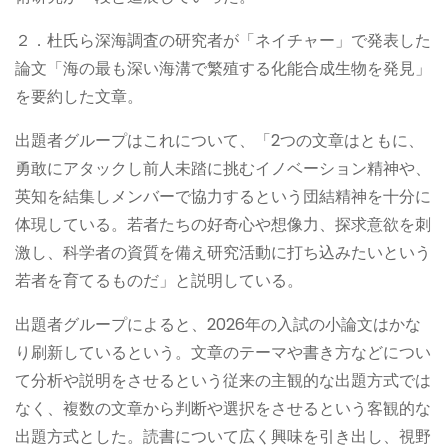
２．杜氏ら深海調査の研究者が「ネイチャー」で発表した
論文「海の最も深い海溝で繁殖する化能合成生物を発見」
を要約した文章。
出題者グループはこれについて、「2つの文章はともに、
勇敢にアタックし前人未踏に挑むイノベーション精神や、
英知を結集しメンバーで協力するという団結精神を十分に
体現している。若者たちの好奇心や想像力、探求意欲を刺
激し、科学者の資質を備え研究活動に打ち込みたいという
若者を育てるものだ」と説明している。
出題者グループによると、2026年の入試の小論文はかな
り刷新しているという。文章のテーマや書き方などについ
て分析や説明をさせるという従来の主観的な出題方式では
なく、複数の文章から判断や選択をさせるという客観的な
出題方式とした。読書について広く興味を引き出し、視野