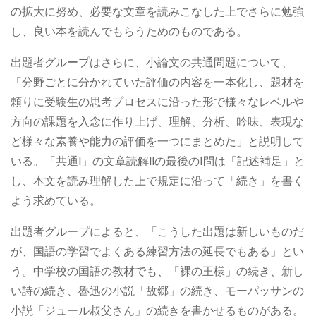
の拡大に努め、必要な文章を読みこなした上でさらに勉強
し、良い本を読んでもらうためのものである。
出題者グループはさらに、小論文の共通問題について、
「分野ごとに分かれていた評価の内容を一本化し、題材を
頼りに受験生の思考プロセスに沿った形で様々なレベルや
方向の課題を入念に作り上げ、理解、分析、吟味、表現な
ど様々な素養や能力の評価を一つにまとめた」と説明して
いる。「共通I」の文章読解IIの最後の1問は「記述補足」と
し、本文を読み理解した上で規定に沿って「続き」を書く
よう求めている。
出題者グループによると、「こうした出題は新しいものだ
が、国語の学習でよくある練習方法の延長でもある」とい
う。中学校の国語の教材でも、「裸の王様」の続き、新し
い詩の続き、魯迅の小説「故郷」の続き、モーパッサンの
小説「ジュール叔父さん」の続きを書かせるものがある。