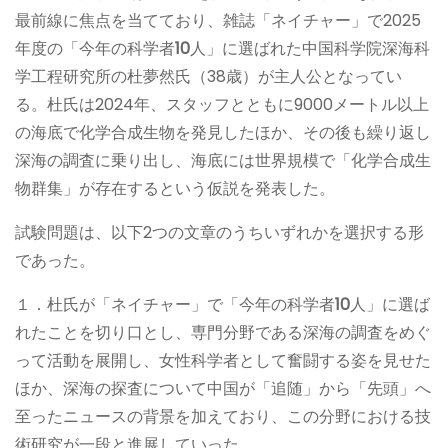
最前線に焦点を当てており、雑誌「ネイチャー」で2025
年度の「今年の科学者
10
人」に選ばれた中国科学院深海科
学工程研究所の杜夢然氏（38歳）が主人公となってい
る。杜氏は2024年、スタッフとともに9000メートル以上
の海底で化学合成生物を発見したほか、その後も繰り返し
深海の調査に乗り出し、海底には世界規模で「化学合成生
物群集」が存在するという仮説を発表した。
試験問題は、以下2つの文章のうちいずれかを選択する形
であった。
１．杜氏が「ネイチャー」で「今年の科学者
10
人」に選ば
れたことを切り口とし、専門分野である深海の調査をめぐ
って活動を展開し、女性科学者として奮闘する姿を見せた
ほか、深海の探査について中国が「追随」から「先頭」へ
至ったニュースの背景を加えており、この分野における技
術研究が一段と進展していった。