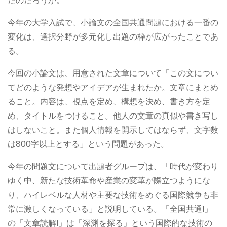
たのだろうか。
今年の大学入試で、小論文の全国共通問題における一番の
変化は、選択分野が多元化し出題の枠が広がったことであ
る。
今回の小論文は、用意された文章について「この文につい
てどのような発想やアイデアが生まれたか。文章にまとめ
ること。内容は、視点を定め、構想を決め、書き方を定
め、タイトルをつけること。他人の文章の真似や書き写し
はしないこと。また個人情報を開示してはならず、文字数
は800字以上とする」という問題があった。
今年の問題文について出題者グループは、「時代が変わり
ゆく中、新たな技術革命や産業の変革が際立つようにな
り、ハイレベルな人材や主要な技術をめぐる国際競争も非
常に激しくなっている」と説明している。「全国共通I」
の「文章読解I」は「深渊を探る」という国際的な技術の