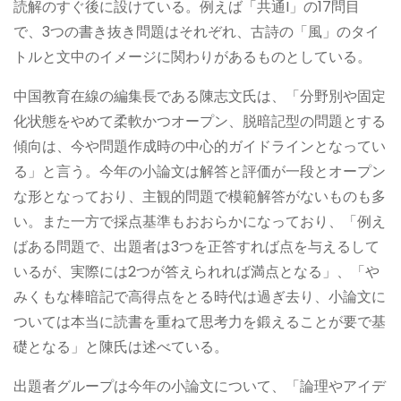
読解のすぐ後に設けている。例えば「共通I」の17問目
で、3つの書き抜き問題はそれぞれ、古詩の「風」のタイ
トルと文中のイメージに関わりがあるものとしている。
中国教育在線の編集長である陳志文氏は、「分野別や固定
化状態をやめて柔軟かつオープン、脱暗記型の問題とする
傾向は、今や問題作成時の中心的ガイドラインとなってい
る」と言う。今年の小論文は解答と評価が一段とオープン
な形となっており、主観的問題で模範解答がないものも多
い。また一方で採点基準もおおらかになっており、「例え
ばある問題で、出題者は3つを正答すれば点を与えるして
いるが、実際には2つが答えられれば満点となる」、「や
みくもな棒暗記で高得点をとる時代は過ぎ去り、小論文に
ついては本当に読書を重ねて思考力を鍛えることが要で基
礎となる」と陳氏は述べている。
出題者グループは今年の小論文について、「論理やアイデ