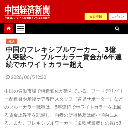
Skip
to
会員登録
ログイン
content
経済
中国のフレキシブルワーカー、3億
人突破へ ブルーカラー賃金が6年連
続でホワイトカラー超え
2026/06/5 12:30
中国の労働市場で構造変化が進んでいる。フードデリバリ
ー配達員や産後ケア専門スタッフ（育児サポーター）など
のブルーカラー職種は、6年連続でホワイトカラーを上回
る賃金上昇率を記録し、両者の所得格差は縮小傾向にあ
る。また、フレキシブルワーカー（柔軟就業者）の数は3