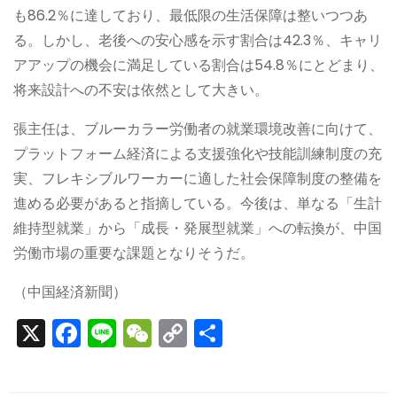
も86.2％に達しており、最低限の生活保障は整いつつあ
る。しかし、老後への安心感を示す割合は42.3％、キャリ
アアップの機会に満足している割合は54.8％にとどまり、
将来設計への不安は依然として大きい。
張主任は、ブルーカラー労働者の就業環境改善に向けて、
プラットフォーム経済による支援強化や技能訓練制度の充
実、フレキシブルワーカーに適した社会保障制度の整備を
進める必要があると指摘している。今後は、単なる「生計
維持型就業」から「成長・発展型就業」への転換が、中国
労働市場の重要な課題となりそうだ。
（中国経済新聞）
X
F
Li
W
C
S
a
n
e
o
h
c
e
C
p
ar