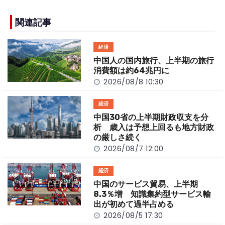
e
h
y
e
b
a
Li
関連記事
o
t
n
経済
o
k
中国人の国内旅行、上半期の旅行
k
消費額は約64兆円に
2026/08/8 10:30
経済
中国30省の上半期財政収支を分
析 歳入は予想上回るも地方財政
の厳しさ続く
2026/08/7 12:00
経済
中国のサービス貿易、上半期
8.3％増 知識集約型サービス輸
出が初めて過半占める
2026/08/5 17:30