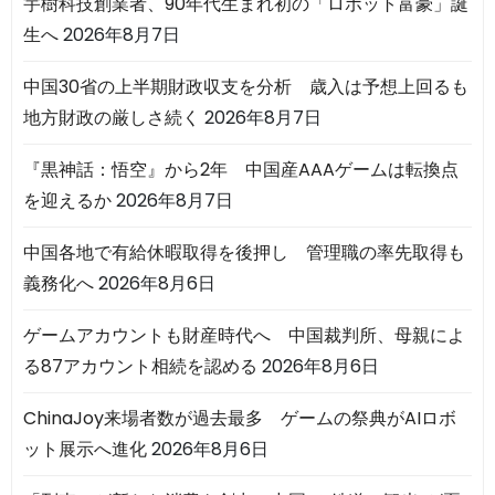
宇樹科技創業者、90年代生まれ初の「ロボット富豪」誕
生へ
2026年8月7日
中国30省の上半期財政収支を分析 歳入は予想上回るも
地方財政の厳しさ続く
2026年8月7日
『黒神話：悟空』から2年 中国産AAAゲームは転換点
を迎えるか
2026年8月7日
中国各地で有給休暇取得を後押し 管理職の率先取得も
義務化へ
2026年8月6日
ゲームアカウントも財産時代へ 中国裁判所、母親によ
る87アカウント相続を認める
2026年8月6日
ChinaJoy来場者数が過去最多 ゲームの祭典がAIロボ
ット展示へ進化
2026年8月6日