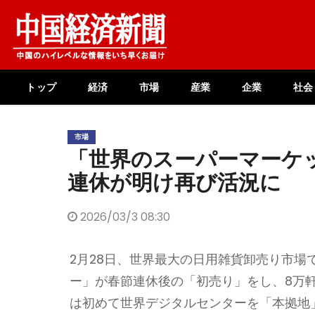
Skip
to
content
トップ
経済
市場
産業
企業
社会
市場
「世界のスーパーマーケ
連休が明け再び活況に
2026/03/3 08:30
2月28日、世界最大の日用雑貨卸売り市
ー」が春節連休後の「初売り」をし、8万
は初めて世界デジタルセンターを「本拠地