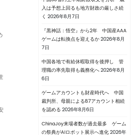
青
入は予想上回るも地方財政の厳しさ続
く
2026年8月7日
『黒神話：悟空』から2年 中国産AAA
め
ゲームは転換点を迎えるか
2026年8月
7日
中国各地で有給休暇取得を後押し 管
理職の率先取得も義務化へ
2026年8月
世
6日
1
ゲームアカウントも財産時代へ 中国
裁判所、母親による87アカウント相続
を認める
2026年8月6日
安
ChinaJoy来場者数が過去最多 ゲーム
の祭典がAIロボット展示へ進化
2026年