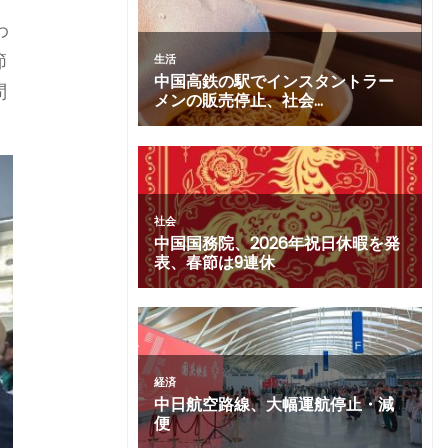
わ
節
問