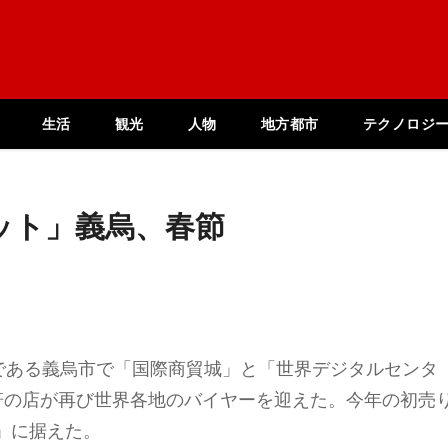
生活
観光
人物
地方都市
テクノロジ
ット」義烏、春節
場である義烏市で「国際商貿城」と「世界デジタルセンタ
軒の店が再び世界各地のバイヤーを迎えた。今年の初売
」に据えた。