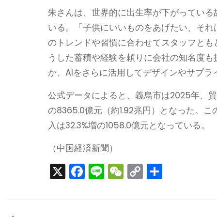
朱さんは、世界的に出生率が下がっている
いる。「子供にいいものをあげたい、それ
のトレンドや習慣に合わせてスタッフとも
うした蓄積や経験を頼りに会社の知名度も
か、AIをさらに活用してデザインやサプ
公式データによると、義烏市は2025年、貿
の8365.0億元（約1.92兆円）となった。この
入は32.3%増の1058.0億元となっている。
（中国経済新聞）
X
F
Li
W
C
S
a
n
e
o
h
c
e
C
p
ar