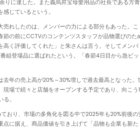
円）余りに達した。また義烏昇宝母嬰用品の社長である方
を感じているという。
大売れしたのは、メンバーの力による部分もあった。こ
春節の前にCCTVのコンテンツスタッフが品物選びのた
を高く評価してくれた」と朱さんは言う。そしてメンバ
が番組登場品に選ばれたという。「春節4日目から急ピッ
去年の売上高が20%～30%増しで過去最高となった。
、現場で続々と店舗をオープンする予定であり、向こう
いる。
ており、市場の多角化を図る中で2025年も20%前後の
重点に据え、商品価値を引き上げて「品物も企業も新た