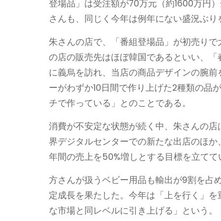
登場品」は受注額が70万元（約1600万
さんも、同じく今年は例年にない盛況ぶり
朱さんの店で、「番組登場品」が初売りで
の店の販売先はほぼ韓国であるといい、「
に義烏を訪れ、当店の商品デザインの腕前
ーがわずか10日間で作り上げた2種類の品
チで作っている」とのことである。
消費が不安定な状態が続く中、朱さんの店は
界デジタルセンターでの新たな出店のほか
年間の売上を50%増しとする目標を立てて
方さんが扱うベビー用品も輸出が9割を占め
定成長を果たした。今年は「上を行く」を
な市場と同レベルに引き上げる」という。