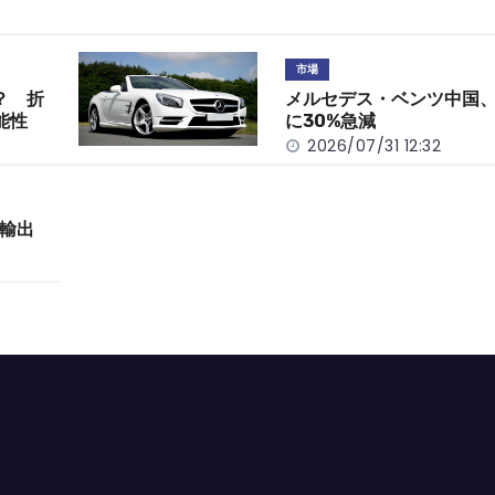
市場
？ 折
メルセデス・ベンツ中国、
能性
に30%急減
2026/07/31 12:32
輸出