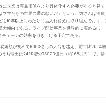
故に企業は商品価値をより具体化する必要があると見て
はママたちの世界共通の願いだ」という。方さんは消費
ども10年以上にわたり商品入れ替えに取り組んでおり、
拡大傾向である。ライブ配信事業を世界的に広めるほ
ライチェーンの効率を引き上げる予定である。
易総額が初めて8000億元の大台を越え、前年比25.1%
うち輸出は24.1%増の7307.0億元（約1.68兆円）で、輸