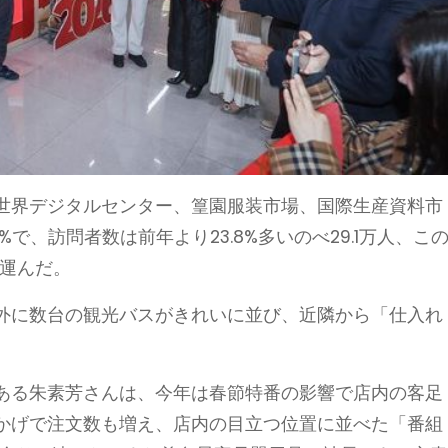
世界デジタルセンター、篁園服装市場、国際生産資料市
%で、訪問者数は前年より23.8%多いのべ29.1万人、こ
を運んだ。
外に数台の観光バスがきれいに並び、近隣から「仕入れ
ある朱素芳さんは、今年は春節特番の影響で店内の客足
かげで注文数も増え、店内の目立つ位置に並べた「番組