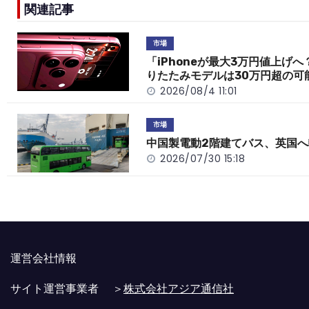
e
h
y
e
関連記事
b
a
Li
o
t
n
市場
o
k
「iPhoneが最大3万円値上げへ
りたたみモデルは30万円超の可
k
2026/08/4 11:01
市場
中国製電動2階建てバス、英国へ
2026/07/30 15:18
運営会社情報
サイト運営事業者 ＞
株式会社アジア通信社