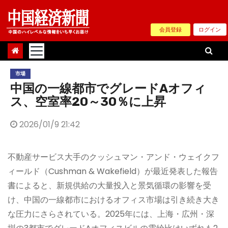
Skip
to
会員登録
ログイン
content
市場
中国の一線都市でグレードAオフィ
ス、空室率20～30％に上昇
2026/01/9 21:42
不動産サービス大手のクッシュマン・アンド・ウェイクフ
ィールド（Cushman & Wakefield）が最近発表した報告
書によると、新規供給の大量投入と景気循環の影響を受
け、中国の一線都市におけるオフィス市場は引き続き大き
な圧力にさらされている。2025年には、上海・広州・深