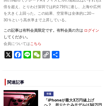
圳の3都市でグレードAオフィスビルの需給比はいずれも2
倍を超え、とりわけ深圳では約2.7対1に達し、上海や広州
を大きく上回った。この結果、空室率は全体的に20～
30％という高水準まで上昇している。
この記事は有料会員限定です。有料会員の方は
ログイン
してください。
会員については
こちら
X
F
Li
W
C
S
a
n
e
o
h
c
e
C
p
ar
e
h
y
e
b
a
Li
関連記事
o
t
n
市場
o
k
「iPhoneが最大3万円値上げ
へ？ 折りたたみモデルは30万円