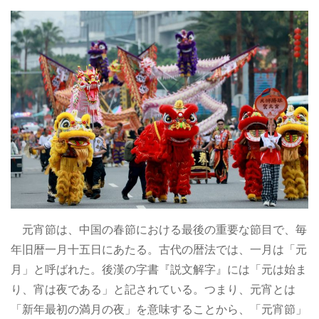
元宵節は、中国の春節における最後の重要な節目で、毎
年旧暦一月十五日にあたる。古代の暦法では、一月は「元
月」と呼ばれた。後漢の字書『説文解字』には「元は始ま
り、宵は夜である」と記されている。つまり、元宵とは
「新年最初の満月の夜」を意味することから、「元宵節」