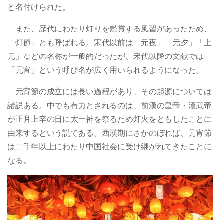
と名付けられた。
また、歴代にわたり灯りを鑑賞する風習があったため、
「灯節」とも呼ばれる。宋代以前は「元夜」「元夕」「上
元」などの名称が一般的だったが、宋代以降の文献では
「元宵」という呼び名が広く用いられるようになった。
元宵節の成立には長い過程があり、その起源については
諸説ある。中でも有力とされるのは、前漢の皇帝・漢武帝
が正月上辛の日に太一神を祭るため灯火をともしたことに
由来するという説である。西漢期にさかのぼれば、元宵節
は二千年以上にわたり中国社会に受け継がれてきたことに
なる。