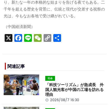
り、新たな一年の本格的な始まりを告げる夜でもある。二
千年を超える歴史を背景に、伝統と現代が交差する祝祭の
光は、今もなお各地で受け継がれている。
（中国経済新聞）
X
F
Li
W
C
S
a
n
e
o
h
c
e
C
p
ar
e
h
y
e
b
a
Li
関連記事
o
t
n
社会
o
k
「科技ツーリズム」が急成長 外
k
国人観光客が中国の工場を訪れる
理由
2026/08/7 16:30