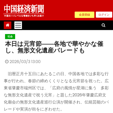
Skip
to
会員登録
ログイン
content
社会
本日は元宵節――各地で華やかな催
し、無形文化遺産パレードも
2026/03/3 13:00
旧暦正月十五日にあたるこの日、中国各地では多彩な行
事が行われ、春節の締めくくりとなる元宵節を祝った。広
東省肇慶市端州区では、「広府の風情が星湖に集う 多彩
な無形文化遺産で祝う元宵」と題した2026年肇慶広府文
化廟会の無形文化遺産巡行公演が開催され、伝統芸能のパ
レードや実演が街をにぎわせた。