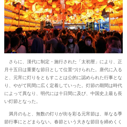
さらに、漢代に制定・施行された「太初暦」により、正
月十五日は重要な節日として位置づけられた。唐代に入る
と、元宵に灯りをともすことは公的に認められた行事とな
り、やがて民間に広く定着していった。灯節の期間は時代
によって異なり、明代には十日間に及び、中国史上最も長
い灯節となった。
満月のもと、無数の灯りが街を彩る元宵節は、単なる季
節行事にとどまらない。春節という大きな節目を締めくく