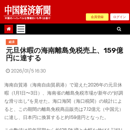
Skip
to
会員登録
ログイン
content
経済
元旦休暇の海南離島免税売上、159億
円に達する
2026/01/5 16:30
海南自貿港（海南自由貿易港）で迎えた2026年の元旦休
暇（1月1日〜3日）、海南省の離島免税市場が新年の“好調
な滑り出し”を見せた。海口海関（海口税関）の統計によ
ると、この期間の離島免税商品販売は7.12億元（中国元）
に達し、日本円に換算すると約159億円となった。