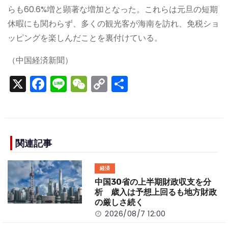
らも60.6%増と顕著な増加となった。これらは元旦の短期
休暇にも関わらず、多くの観光客が海南を訪れ、免税ショ
ッピングを楽しんだことを裏付けている。
（中国経済新聞）
X
F
Li
W
C
S
a
n
e
o
h
c
e
C
p
ar
e
h
y
e
b
a
Li
関連記事
o
t
n
経済
o
k
中国30省の上半期財政収支を分
k
析 歳入は予想上回るも地方財政
の厳しさ続く
2026/08/7 12:00