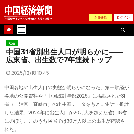
Skip
to
会員登録
ログイン
content
社会
中国31省別出生人口が明らかに――
広東省、出生数で7年連続トップ
2025/12/18 10:45
中国各地の出生人口の実態が明らかになった。第一財経が
各地の公開資料や『中国統計年鑑2025』に掲載された31
省（自治区・直轄市）の出生率データをもとに集計・推計
した結果、2024年に出生人口が20万人を超えた省は18省
にのぼり、このうち14省では30万人以上の出生が確認さ
れた。