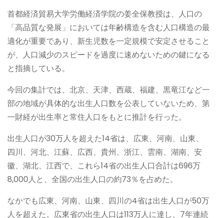
首都経済貿易大学労働経済学院の姜全保教授は、人口の
「高品質な発展」においては年齢構造を含む人口構造の最
適化が重要であり、新生児数を一定規模で安定させること
が、人口減少のスピードを過度に速めないための鍵になる
と指摘している。
今回の集計では、北京、天津、西蔵、福建、黒竜江など一
部の地域が具体的な出生人口数を公表していないため、第
一財経が出生率と常住人口をもとに推計を行った。
出生人口が30万人を超えた14省は、広東、河南、山東、
四川、河北、江蘇、広西、貴州、浙江、雲南、湖南、安
徽、湖北、江西で、これら14省の出生人口合計は696万
8,000人と、全国の出生人口の約73％を占めた。
なかでも広東、河南、山東、四川の4省は出生人口が50万
人を超えた。広東省の出生人口は113万人に達し、7年連続