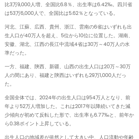
比3万9,000人増、全国比6.8％、出生率は6.42‰。四川省
は53万6,000人で、全国比は5.62％となっている。
河北、江蘇、広西、貴州、浙江、雲南の6省はいずれも出
生人口が40万人を超え、5位から10位に位置した。湖南、
安徽、湖北、江西の長江中流域4省は30万～40万人の水
準だった。
一方、福建、陝西、新疆、山西の出生人口は20万～30万
人の間にあり、福建と陝西はいずれも29万1,000人だっ
た。
全国全体では、2024年の出生人口は954万人となり、前
年より52万人増加した。これは2017年以降続いてきた減
少傾向が初めて反転した形で、出生率も6.77‰と、前年か
ら0.38ポイント上昇している。
出生人口の地域差が依然として大きい中、人口流動や年齢