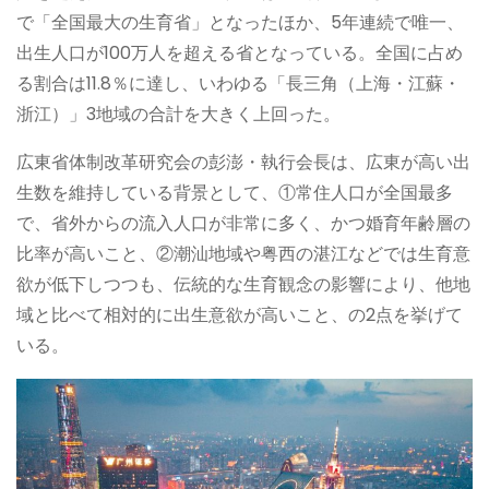
で「全国最大の生育省」となったほか、5年連続で唯一、
出生人口が100万人を超える省となっている。全国に占め
る割合は11.8％に達し、いわゆる「長三角（上海・江蘇・
浙江）」3地域の合計を大きく上回った。
広東省体制改革研究会の彭澎・執行会長は、広東が高い出
生数を維持している背景として、①常住人口が全国最多
で、省外からの流入人口が非常に多く、かつ婚育年齢層の
比率が高いこと、②潮汕地域や粤西の湛江などでは生育意
欲が低下しつつも、伝統的な生育観念の影響により、他地
域と比べて相対的に出生意欲が高いこと、の2点を挙げて
いる。