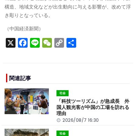
構造、地域文化などが出生動向に与える影響が、改めて浮
き彫りとなっている。
（中国経済新聞）
X
F
Li
W
C
S
a
n
e
o
h
c
e
C
p
ar
e
h
y
e
b
a
Li
関連記事
o
t
n
社会
o
k
「科技ツーリズム」が急成長 外
k
国人観光客が中国の工場を訪れる
理由
2026/08/7 16:30
社会