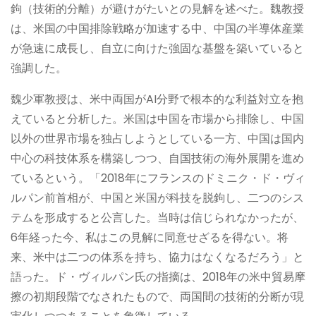
鉤（技術的分離）が避けがたいとの見解を述べた。魏教授
は、米国の中国排除戦略が加速する中、中国の半導体産業
が急速に成長し、自立に向けた強固な基盤を築いていると
強調した。
魏少軍教授は、米中両国がAI分野で根本的な利益対立を抱
えていると分析した。米国は中国を市場から排除し、中国
以外の世界市場を独占しようとしている一方、中国は国内
中心の科技体系を構築しつつ、自国技術の海外展開を進め
ているという。「2018年にフランスのドミニク・ド・ヴィ
ルパン前首相が、中国と米国が科技を脱鉤し、二つのシス
テムを形成すると公言した。当時は信じられなかったが、
6年経った今、私はこの見解に同意せざるを得ない。将
来、米中は二つの体系を持ち、協力はなくなるだろう」と
語った。ド・ヴィルパン氏の指摘は、2018年の米中貿易摩
擦の初期段階でなされたもので、両国間の技術的分断が現