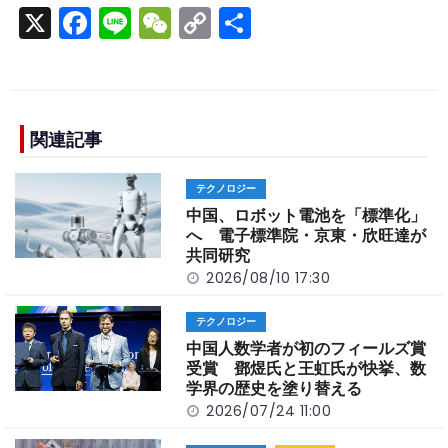
X
F
Li
W
C
S
a
n
e
o
h
c
e
C
p
ar
e
h
y
e
b
a
Li
関連記事
o
t
n
テクノロジー
o
k
中国、ロボット電池を「標準化」
k
へ 電子標準院・京東・欣旺達が
共同研究
2026/08/10 17:30
テクノロジー
中国人数学者が初のフィールズ賞
受賞 鄧煜氏と王虹氏が快挙、数
学界の歴史を塗り替える
2026/07/24 11:00