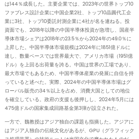
は144％成長した。主要企業では、2023年の世界トップ10
ファブレス設計企業に中国企業2社、トップ10晶圓代工企
業に3社、トップ10委託封測企業に4社が名を連ねる。投
資面でも、2018年以降の中国半導体投資が急増し、国産半
導体市場シェアは2018年の23.5％から2024年の49.0％に
上昇した。中国半導体市場規模は2024年に1851億ドルに
達し、数量ベースでは世界最大で、アメリカ市場（1951億
ドル）を上回る出荷量を誇る。中国は世界の工場であり、
最大市場でもあるため、中国半導体産業の発展に自信を持
っていると述べた。実際、2024年の中国半導体市場はグ
ローバル販売の34％以上を占め、消費大国としての地位
を確立している。政府の支援も後押しし、2024年5月には
475億ドルの国家集成回路基金第3弾が設立された。
一方で、魏教授はアジア独自の課題も指摘した。アジアに
はアジア人独自の伝統文化があるが、GPU（グラフィック