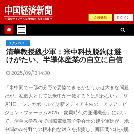
Skip
to
会員登録
ログイン
content
テクノロジー
清華教授魏少軍：米中科技脱鉤は避
けがたい、半導体産業の自立に自信
2025/09/13 14:30
「米中間で一部の分野で妥協できるかどうかは大きな問題
だが、私個人としては米中が一致するとは思わない」。9
月11日、シンガポールで財新メディア主催の「アジア・ビ
ジョン・フォーラム2025：変局時代の亜洲機会」におい
て、清華大学教授で国際電気電子学会士の魏少軍氏が、米
中間のAI分野での根本的な対立を指摘し、両国間の科技脱