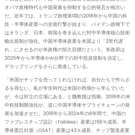
オバマ政権時代も中国発展を抑制する公的発言が相次い
だ。近年では、トランプ政権第1期の2018年から中国の科
技・半導体産業への全面打撃が始まり、バイデン政権下で
はオランダ、日本、韓国を巻き込んだ対中半導体核心技術
輸出規制が強化。中国半導体産業を米国より「2世代遅
れ」にさせるのが米政権の恒久目標だという。米政府は
2025年から半導体やAI分野での対中投資規制を決定し、
デカップリングをさらに推進している。
「米国がチップを売ってくれなければ、自分たちで作らざ
るを得ない。私が学生時代は米国や西側から学んでいた
が、今は対立の立場にある」と魏教授は指摘。2018年の米
中科技制限強化が、逆に中国半導体サプライチェーンの発
展を加速させた。2018年から2024年の6年間で、中国の
ファブレスチップ設計（Fabless）産業は156％成長、半
導体委託封測（OSAT）産業は43％成長、チップ製造産業