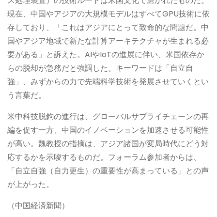
ス処理装置）の技術ルートは米国文化で磨かれたものだ。
現在、中国やアジアの大規模モデルはすべてGPU技術に依
存しており、「これはアジアにとって致命的な問題だ。中
国やアジア地域で新たな計算アーキテクチャが生まれる必
要がある」と訴えた。AIやIoTの進展に伴い、米国依存か
らの脱却が急務だと強調した。キーワードは「自立自
強」、みずからの力で先端科学技術を発展させていくとい
う言葉だ。
米中科技脱鉤の進行は、グローバルサプライチェーンの再
編を促す一方、中国のイノベーションを加速させる可能性
が高い。魏教授の指摘は、アジア諸国が変局時代にどう対
応するかを示唆するものだ。フォーラム参加者からは、
「自立自強（自力更生）の重要性が高まっている」との声
が上がった。
（中国経済新聞）