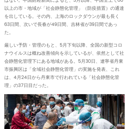
はない。中国財経新聞によると、3月以降、中国全土で60
以上の市・地域が「社会静態化管理」（防疫措置）の通達
を出している。その内、上海のロックダウンが最も長く
63日間、次いで長春が49日間、吉林省が39日間であっ
た。
厳しい予防・管理のもと、5月下旬以降、全国の新型コロ
ナウイルスは概ね改善傾向を示しているが、依然として社
会静態化管理下にある地域がある。5月30日、遼寧省丹東
市振興区は「全域社会静態化管理」の実施を発表、これ
は、4月24日から丹東市で行われている「社会静態化管
理」の37日目だった。