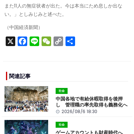
また11人の無症状者が出た。今は本当にため息しか出な
い。」としみじみと述べた。
（中国経済新聞）
X
F
Li
W
C
S
a
n
e
o
h
c
e
C
p
ar
e
h
y
e
b
a
Li
関連記事
o
t
n
社会
o
k
中国各地で有給休暇取得を後押
k
し 管理職の率先取得も義務化へ
2026/08/6 18:30
社会
ゲームアカウントも財産時代へ