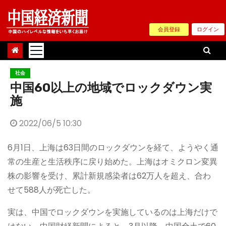
Skip
to
会員登録
ログイン
content
社会
中国60以上の地域でロックダウン実
施
2022/06/5 10:30
6月1日、上海は63日間のロックダウンを経て、ようやく通
常の生産と生活秩序に戻り始めた。上海はオミクロン変異
株の影響を受け、累計新規感染者は62万人を超え、合わ
せて588人が死亡した。
実は、中国でロックダウンを実施しているのは上海だけで