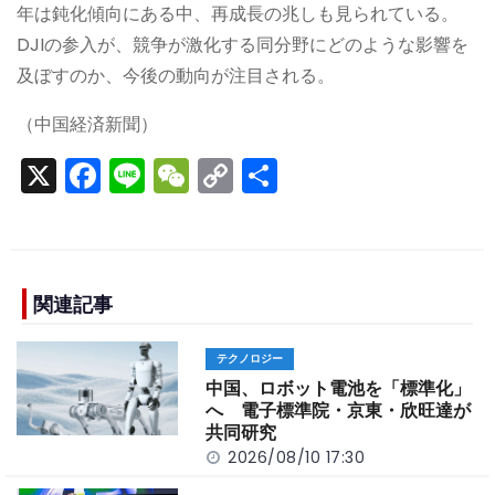
年は鈍化傾向にある中、再成長の兆しも見られている。
DJIの参入が、競争が激化する同分野にどのような影響を
及ぼすのか、今後の動向が注目される。
（中国経済新聞）
X
F
Li
W
C
S
a
n
e
o
h
c
e
C
p
ar
e
h
y
e
b
a
Li
関連記事
o
t
n
テクノロジー
o
k
中国、ロボット電池を「標準化」
k
へ 電子標準院・京東・欣旺達が
共同研究
2026/08/10 17:30