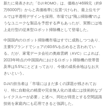
新たに発表された「DJI ROMO」は、価格が4699元（約9
万6000円）からと高価格帯に位置づけられ、最上位モデ
ルでは半透明デザインを採用。市場では“飛ぶ掃除機”のよ
うなユニークな製品を予想する声もあったが、実際には地
上走行型の従来型ロボット掃除機として登場した。
中国国内のロボット掃除機市場はすでに成熟しつつあり、
主要5ブランドでシェアの93.6%を占めると言われてい
る。だが、家電データ会社の奥維雲網（AVC）によれば、
2023年時点の中国国内におけるロボット掃除機の世帯普
及率は5.5%にとどまっており、今後の成長余地はなお大
きいという。
DJIの担当者は「市場にはまだ多くの課題が残されてお
り、特に自動化の精度や完全無人化の達成には技術的なブ
レイクスルーが必要」と述べ、同社が得意とする空間認識
技術を家庭内にも応用できると強調した。