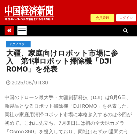
Skip
to
会員登録
ログイン
content
テクノロジー
大疆、家庭向けロボット市場に参
入 第1弾ロボット掃除機「DJI
ROMO」を発表
2025/08/9 11:30
中国のドローン最大手・大疆創新科技（DJI）は8月6日、
新製品となるロボット掃除機「DJI ROMO」を発表した。
同社が家庭用清掃ロボット市場に本格参入するのは今回が
初めて。これに先立ち、7月31日には初の全天球カメラ
「Osmo 360」を投入しており、同社はわずか1週間のう