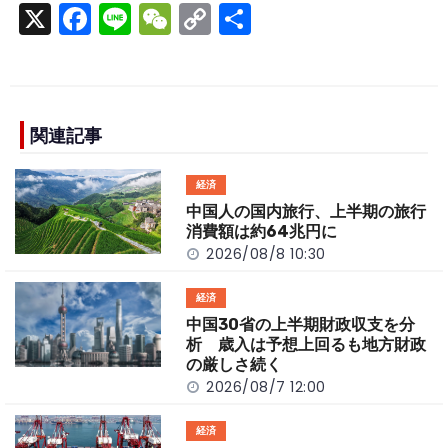
X
F
Li
W
C
S
a
n
e
o
h
c
e
C
p
ar
e
h
y
e
b
a
Li
関連記事
o
t
n
経済
o
k
中国人の国内旅行、上半期の旅行
k
消費額は約64兆円に
2026/08/8 10:30
経済
中国30省の上半期財政収支を分
析 歳入は予想上回るも地方財政
の厳しさ続く
2026/08/7 12:00
経済