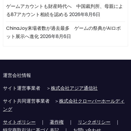
ゲームアカウントも財産時代へ 中国裁判所、母親によ
る87アカウント相続を認める
2026年8月6日
ChinaJoy来場者数が過去最多 ゲームの祭典がAIロボ
ット展示へ進化
2026年8月6日
運営会社情報
サイト運営事業者 ＞
株式会社アジア通信社
サイト共同運営事業者 ＞
株式会社クローバーホールディ
ング
サイトポリシー
｜
著作権
｜
リンクポリシー
｜
特定商取引法に基づく表記
｜
お問い合わせ