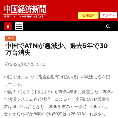
Skip
to
会員登録
ログイン
content
経済
中国でATMが急減少、過去5年で30
万台消失
2025/05/25 15:30
中国では、ATM（現金自動預け払い機）が急速に姿を消
している。
中国人民銀行（中央銀行）が2024年末に発表した「2024
年決済システム運行状況」によると、全国のATM設置台
数は80.27万台となり、2019年末のピーク時（109.77万
台）からわずか5年間で約30万台（26.87%）も減少し