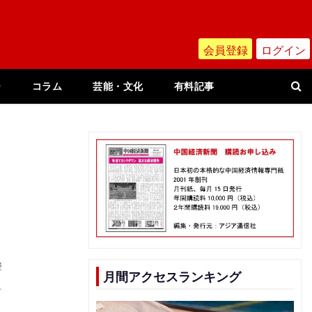
会員登録
ログイン
ー
コラム
芸能・文化
有料記事
響
月間アクセスランキング
告