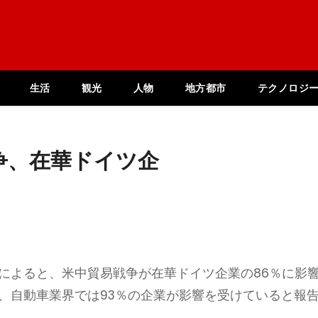
生活
観光
人物
地方都市
テクノロジ
争、在華ドイツ企
によると、米中貿易戦争が在華ドイツ企業の86％に影
、自動車業界では93％の企業が影響を受けていると報