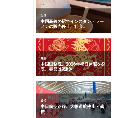
策
理
は