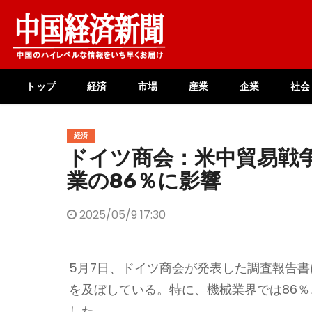
Skip
to
content
トップ
経済
市場
産業
企業
社会
経済
ドイツ商会：米中貿易戦
業の86％に影響
2025/05/9 17:30
5月7日、ドイツ商会が発表した調査報告書
を及ぼしている。特に、機械業界では86％
した。