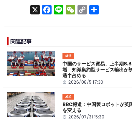
X
F
Li
W
C
S
a
n
e
o
h
c
e
C
p
ar
e
h
y
e
関連記事
b
a
Li
o
t
n
経済
o
k
中国のサービス貿易、上半期8.3
増 知識集約型サービス輸出が
k
過半占める
2026/08/5 17:30
経済
BBC報道：中国製ロボットが英
を変える
2026/07/31 15:30