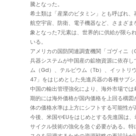
騰となった。
希土類は「産業のビタミン」とも呼ばれ、
航空宇宙、防衛、電子機器など、さまざま
象となった7元素は、世界的に供給が限ら
いる。
アメリカの国防関連調査機関「ゴヴィニ（Go
兵器システムが中国産の鉱物資源に依存し
ム（Gd）、テルビウム（Tb）、イットリ
47」をはじめとした先進兵器の各種サブ
中国の輸出管理強化により、海外市場では
期的には海外価格が国内価格を上回る構図
体の価格水準は上方にシフトする可能性が
今後、米国やEUをはじめとする先進国は
サイクル技術の強化を急ぐ必要がある。特
スクを回避するための資源戦略の再設計が