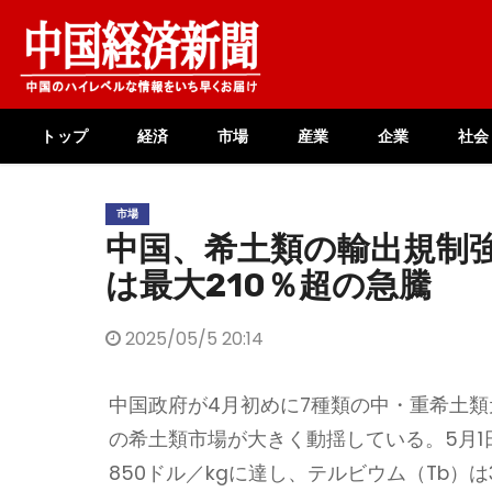
Skip
to
content
トップ
経済
市場
産業
企業
社会
市場
中国、希土類の輸出規制
は最大210％超の急騰
2025/05/5 20:14
中国政府が4月初めに7種類の中・重希土
の希土類市場が大きく動揺している。5月1
850ドル／kgに達し、テルビウム（Tb）は