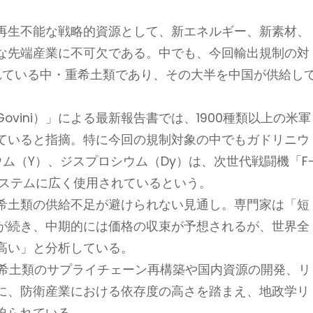
再生不能な戦略的資源として、新エネルギー、新素材、
な先端産業に不可欠である。中でも、今回輸出規制の対
れている中・重希土類であり、その大半を中国が供給し
vini）」による最新報告書では、1900種類以上の米軍
ていると指摘。特に今回の規制対象の中でもガドリニウ
ウム（Y）、ジスプロシウム（Dy）は、次世代戦闘機「F
システムに広く使用されているという。
希土類の供給不足が避けられない見通し。専門家は「短
が続き、中期的には価格の収束が予想されるが、世界全
高い」と分析している。
、希土類のサプライチェーン再構築や国内資源の開発、リ
に、防衛産業における依存度の高さを踏まえ、地政学リ
迫られている。