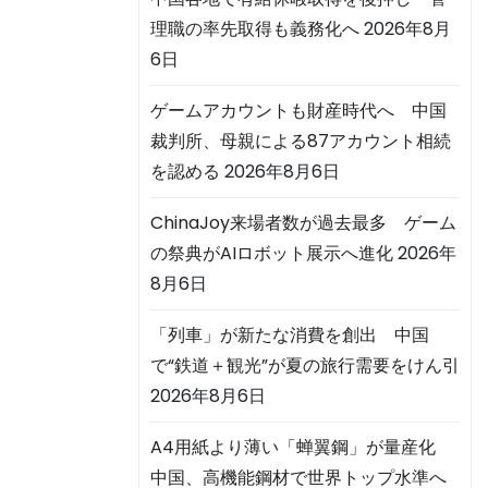
理職の率先取得も義務化へ
2026年8月
6日
ゲームアカウントも財産時代へ 中国
裁判所、母親による87アカウント相続
を認める
2026年8月6日
ChinaJoy来場者数が過去最多 ゲーム
の祭典がAIロボット展示へ進化
2026年
8月6日
「列車」が新たな消費を創出 中国
で“鉄道＋観光”が夏の旅行需要をけん引
2026年8月6日
A4用紙より薄い「蝉翼鋼」が量産化
中国、高機能鋼材で世界トップ水準へ