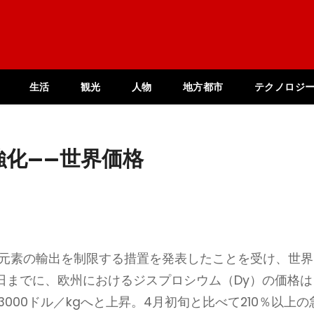
生活
観光
人物
地方都市
テクノロジ
強化——世界価格
類元素の輸出を制限する措置を発表したことを受け、世界
日までに、欧州におけるジスプロシウム（Dy）の価格は
3000ドル／kgへと上昇。4月初旬と比べて210％以上の