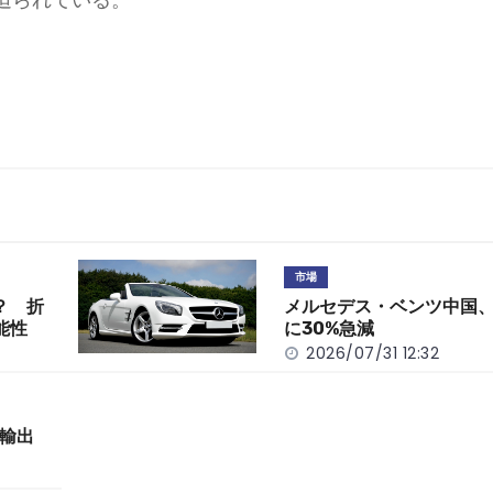
市場
？ 折
メルセデス・ベンツ中国、
能性
に30%急減
2026/07/31 12:32
輸出