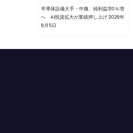
半導体設備大手・中微、純利益310％増
へ AI投資拡大が業績押し上げ
2026年
8月5日