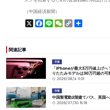
（中国経済新聞）
X
F
Li
W
C
S
a
n
e
o
h
c
e
C
p
ar
e
h
y
e
関連記事
b
a
Li
o
t
n
市場
o
k
「iPhoneが最大3万円値上げへ
りたたみモデルは30万円超の可
k
2026/08/4 11:01
市場
中国製電動2階建てバス、英国へ
2026/07/30 15:18