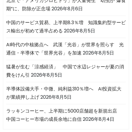
北京で「アメリカシロヒトリ」が大量発生 幼虫が“爆食
期”に、防除が正念場
2026年8月6日
中国のサービス貿易、上半期8.3％増 知識集約型サービ
ス輸出が初めて過半占める
2026年8月5日
AI時代の中核拠点へ 武漢「光谷」が世界を照らす 光
通信・半導体で「世界光谷」を加速
2026年8月5日
猛暑が生む「涼感経済」 中国で水辺レジャーが夏の消
費をけん引
2026年8月5日
半導体設備大手・中微、純利益310％増へ AI投資拡大
が業績押し上げ
2026年8月5日
ラッキンコーヒー、上半期に5000店舗超を新規出店
中国コーヒー市場の成長余地に自信
2026年8月4日