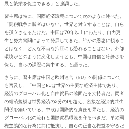
展と繁栄を促進できる」と強調した。
習主席は特に、国際経済環境について次のように述べた。
「関税戦争に勝者はいない。世界と対立することは、自ら
を孤立させるだけだ。中国は70年以上にわたり、自力更
生と努力奮闘によって発展してきた。誰かの恩恵に頼るこ
とはなく、どんな不当な抑圧にも恐れることはない。外部
環境がどのように変化しようとも、中国は自信と冷静さを
保ち、自らの課題に集中する」と語った。
さらに、習主席は中国と欧州連合（EU）の関係について
も言及し、「中国とEUは世界の主要な経済主体であり、
経済のグローバル化と自由貿易の確固たる支持者だ。両者
の経済規模は世界経済の3分の1を超え、密接な経済的共生
関係を築いている。中欧は国際的な責任を果たし、経済の
グローバル化の流れと国際貿易環境を守るべきだ。単独覇
権主義的な行為に共に抵抗し、自らの正当な権益を守るだ