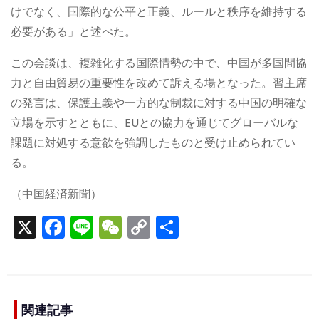
けでなく、国際的な公平と正義、ルールと秩序を維持する
必要がある」と述べた。
この会談は、複雑化する国際情勢の中で、中国が多国間協
力と自由貿易の重要性を改めて訴える場となった。習主席
の発言は、保護主義や一方的な制裁に対する中国の明確な
立場を示すとともに、EUとの協力を通じてグローバルな
課題に対処する意欲を強調したものと受け止められてい
る。
（中国経済新聞）
X
F
Li
W
C
S
a
n
e
o
h
c
e
C
p
ar
e
h
y
e
b
a
Li
関連記事