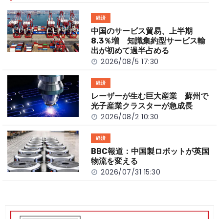
o
t
n
経済
o
k
中国のサービス貿易、上半期
k
8.3％増 知識集約型サービス輸
出が初めて過半占める
2026/08/5 17:30
経済
レーザーが生む巨大産業 蘇州で
光子産業クラスターが急成長
2026/08/2 10:30
経済
BBC報道：中国製ロボットが英国
物流を変える
2026/07/31 15:30