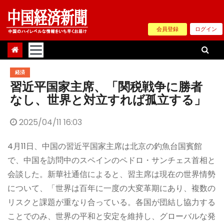
Skip
to
会員登録
ログイン
content
経済
習近平国家主席、「関税戦争に勝者
なし、世界と対立すれば孤立する」
2025/04/11 16:03
4月11日、中国の習近平国家主席は北京の釣魚台国賓館
で、中国を訪問中のスペインのペドロ・サンチェス首相と
会談した。新華社通信によると、習主席は現在の世界情勢
について、「世界は百年に一度の大変革期にあり、複数の
リスクと課題が重なり合っている。各国が団結し協力する
ことでのみ、世界の平和と安定を維持し、グローバルな発