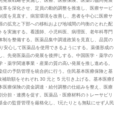
先発展戦略を実施し、医療、医療保険、医薬の協同発展
改革を深化させ、定員の動的調整を推進し、医療サービ
制度を見直す。病室環境を改善し、患者を中心に医療サ
源の拡充と下部への移転および地域間の均衡のとれた配
トを実施する。看護師、小児科医、病理医、老年科専門
体制を整備する。医薬品集中調達政策を見直し、品質の
6り安心して医薬品を使用できるようにする。薬価形成の
し、先発医薬品の発展を後押しする。中国医学・薬学の
学・薬学関連事業・産業の質の高い発展を推し進める。
染症の予防管理を統合的に行う。住民基本医療保険と基
補助額をそれぞれ 30 元と 5 元引き上げる。基本医療
本医療保険の資金調達・給付調整の仕組みを整え、医療
割分担・連携を促す。医薬品・医療材料のトレーサビリ
基金の監督管理を厳格化し、1元たりとも無駄にせず人