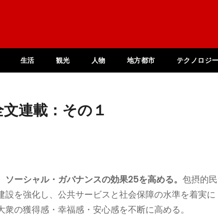
生活
観光
人物
地方都市
テクノロジ
全文連載：その１
、ソーシャル・ガバナンスの効果25を高める。
包摂的民
建設を強化し、公共サービスと社会保障の水準を着実に
大衆の獲得感・幸福感・安心感を不断に高める。