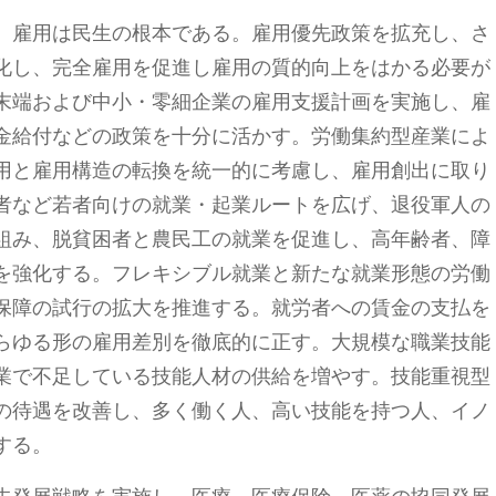
。
雇用は民生の根本である。雇用優先政策を拡充し、さ
化し、完全雇用を促進し雇用の質的向上をはかる必要が
末端および中小・零細企業の雇用支援計画を実施し、雇
金給付などの政策を十分に活かす。労働集約型産業によ
用と雇用構造の転換を統一的に考慮し、雇用創出に取り
者など若者向けの就業・起業ルートを広げ、退役軍人の
組み、脱貧困者と農民工の就業を促進し、高年齢者、障
を強化する。フレキシブル就業と新たな就業形態の労働
保障の試行の拡大を推進する。就労者への賃金の支払を
らゆる形の雇用差別を徹底的に正す。大規模な職業技能
業で不足している技能人材の供給を増やす。技能重視型
の待遇を改善し、多く働く人、高い技能を持つ人、イノ
する。