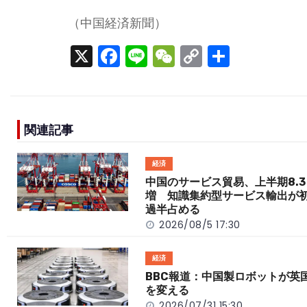
（中国経済新聞）
X
F
Li
W
C
S
a
n
e
o
h
c
e
C
p
ar
e
h
y
e
関連記事
b
a
Li
o
t
n
経済
o
k
中国のサービス貿易、上半期8.3
増 知識集約型サービス輸出が
k
過半占める
2026/08/5 17:30
経済
BBC報道：中国製ロボットが英
を変える
2026/07/31 15:30