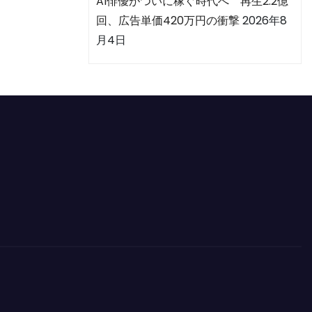
AI俳優がついに稼ぐ時代へ 再生2.2億
回、広告単価420万円の衝撃
2026年8
月4日