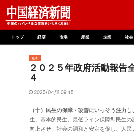
Skip
to
content
トップ
経済
市場
産業
企業
社会
経済
２０２５年政府活動報告
４
2025/04/11 09:45
（十）民生の保障・改善にいっそう注力し
生、基本的民生、最低ライン保障型民生の
向上させ、社会の調和と安定を促し、人民