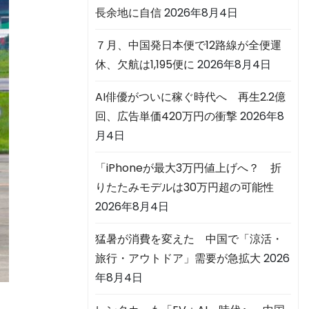
長余地に自信
2026年8月4日
７月、中国発日本便で12路線が全便運
休、欠航は1,195便に
2026年8月4日
AI俳優がついに稼ぐ時代へ 再生2.2億
回、広告単価420万円の衝撃
2026年8
月4日
「iPhoneが最大3万円値上げへ？ 折
りたたみモデルは30万円超の可能性
2026年8月4日
猛暑が消費を変えた 中国で「涼活・
旅行・アウトドア」需要が急拡大
2026
年8月4日