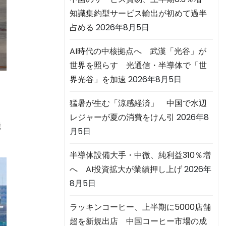
知識集約型サービス輸出が初めて過半
占める
2026年8月5日
AI時代の中核拠点へ 武漢「光谷」が
世界を照らす 光通信・半導体で「世
界光谷」を加速
2026年8月5日
猛暑が生む「涼感経済」 中国で水辺
レジャーが夏の消費をけん引
2026年8
機
月5日
半導体設備大手・中微、純利益310％増
へ AI投資拡大が業績押し上げ
2026年
8月5日
ラッキンコーヒー、上半期に5000店舗
超を新規出店 中国コーヒー市場の成