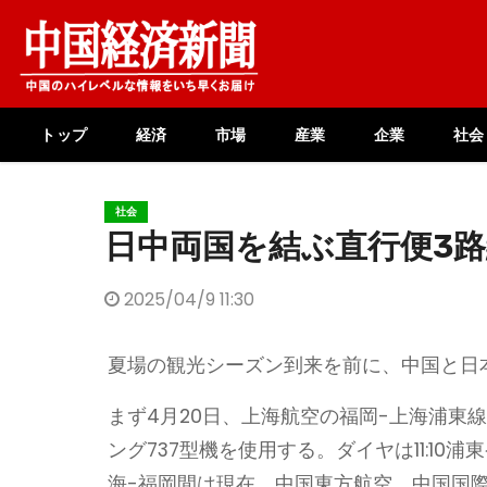
Skip
to
content
トップ
経済
市場
産業
企業
社会
社会
日中両国を結ぶ直行便3
2025/04/9 11:30
夏場の観光シーズン到来を前に、中国と日
まず4月20日、上海航空の福岡-上海浦東
ング737型機を使用する。ダイヤは11:10浦東発
海-福岡間は現在、中国東方航空、中国国