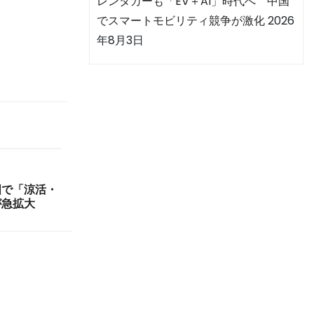
レンタカーも「EV＋AI」時代へ 中国
でスマートモビリティ競争が激化
2026
年8月3日
国で「涼活・
が急拡大