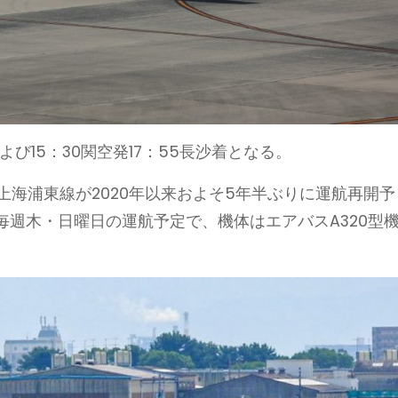
および15：30関空発17：55長沙着となる。
上海浦東線が2020年以来およそ5年半ぶりに運航再開予
週木・日曜日の運航予定で、機体はエアバスA320型