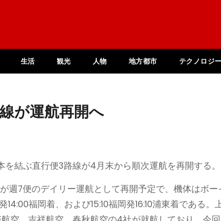
生活
観光
人物
地方都市
テクノロジ
路線が運航再開へ
本を結ぶ直行便3路線が4月末から順次運航を再開する。
線が週7便のデイリー運航として再開予定で、機体はボー
14:00福岡着、および15:10福岡発16:10浦東着である。
際航空、吉祥航空、春秋航空の4社が就航しており、今回