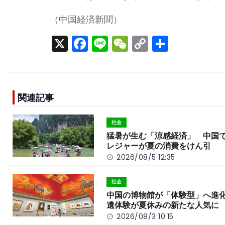
（中国経済新聞）
X
F
Li
W
C
S
a
n
e
o
h
c
e
C
p
ar
e
h
y
e
関連記事
b
a
Li
o
t
n
社会
o
k
猛暑が生む「涼感経済」 中国
レジャーが夏の消費をけん引
k
2026/08/5 12:35
社会
中国の博物館が「体験型」へ進
遺体験が夏休みの新たな人気に
2026/08/3 10:15