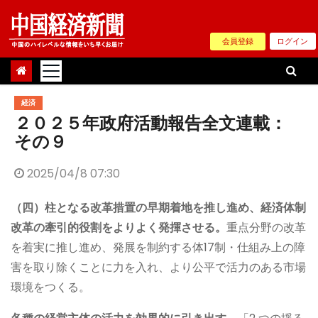
Skip
to
会員登録
ログイン
content
経済
２０２５年政府活動報告全文連載：
その９
2025/04/8 07:30
（四）柱となる改革措置の早期着地を推し進め、経済体制
改革の牽引的役割をよりよく発揮させる。
重点分野の改革
を着実に推し進め、発展を制約する体17制・仕組み上の障
害を取り除くことに力を入れ、より公平で活力のある市場
環境をつくる。