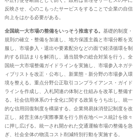
不正行使を断固として防ぐ。政府は管理をサービスの中に
反映させ、心のこもったサービスをすることで企業の自信
向上をはかる必要がある。
全国統一大市場の整備をいっそう推進する。
基礎的制度・
規則の確立・整備を加速し、地方保護主義と市場分断を克
服し、市場参入・退出や要素配分などの面で経済循環を制
約する目詰まりを解消し、過当競争の総合対策を行う。全
国統一大市場整備ガイドラインを実施し、市場参入ネガテ
ィブリストを改正・公布し、新業態・新分野の市場参入環
境を整える。重点分野公正取引コンプライアンス・ガイド
ラインを作成し、入札関連の体制と仕組みを改革し整備す
る。社会信用体系の十全化に関する政策をうち出し、統一
的な信用回復制度を構築する。企業簡易抹消登記制度を改
正し、経営主体が実際事業を行う所在地ベース統計を徐々
に押し広げる。統一され開かれた交通運輸市場の整備を急
ぎ、社会全体の物流コスト削減特別行動を実施する。