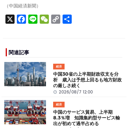
（中国経済新聞）
X
F
Li
W
C
S
a
n
e
o
h
c
e
C
p
ar
e
h
y
e
b
a
Li
関連記事
o
t
n
経済
o
k
中国30省の上半期財政収支を分
k
析 歳入は予想上回るも地方財政
の厳しさ続く
2026/08/7 12:00
経済
中国のサービス貿易、上半期
8.3％増 知識集約型サービス輸
出が初めて過半占める