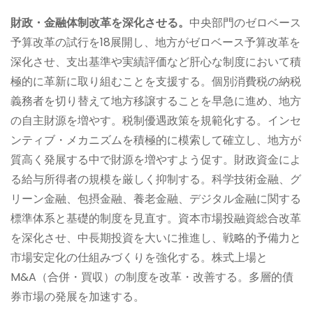
財政・金融体制改革を深化させる。
中央部門のゼロベース
予算改革の試行を18展開し、地方がゼロベース予算改革を
深化させ、支出基準や実績評価など肝心な制度において積
極的に革新に取り組むことを支援する。個別消費税の納税
義務者を切り替えて地方移譲することを早急に進め、地方
の自主財源を増やす。税制優遇政策を規範化する。インセ
ンティブ・メカニズムを積極的に模索して確立し、地方が
質高く発展する中で財源を増やすよう促す。財政資金によ
る給与所得者の規模を厳しく抑制する。科学技術金融、グ
リーン金融、包摂金融、養老金融、デジタル金融に関する
標準体系と基礎的制度を見直す。資本市場投融資総合改革
を深化させ、中長期投資を大いに推進し、戦略的予備力と
市場安定化の仕組みづくりを強化する。株式上場と
M&A（合併・買収）の制度を改革・改善する。多層的債
券市場の発展を加速する。