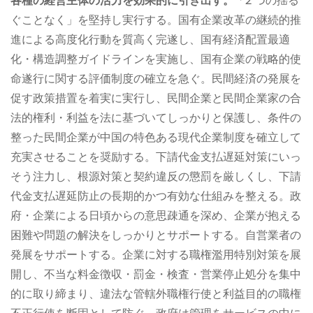
各種の経営主体の活力を効果的に引き出す。
「2 つの揺る
ぐことなく」を堅持し実行する。国有企業改革の継続的推
進による高度化行動を質高く完遂し、国有経済配置最適
化・構造調整ガイドラインを実施し、国有企業の戦略的使
命遂行に関する評価制度の確立を急ぐ。民間経済の発展を
促す政策措置を着実に実行し、民間企業と民間企業家の合
法的権利・利益を法に基づいてしっかりと保護し、条件の
整った民間企業が中国の特色ある現代企業制度を確立して
充実させることを奨励する。下請代金支払遅延対策にいっ
そう注力し、根源対策と契約違反の懲罰を厳しくし、下請
代金支払遅延防止の長期的かつ有効な仕組みを整える。政
府・企業による日頃からの意思疎通を深め、企業が抱える
困難や問題の解決をしっかりとサポートする。自営業者の
発展をサポートする。企業に対する職権濫用特別対策を展
開し、不当な料金徴収・罰金・検査・営業停止処分を集中
的に取り締まり、違法な管轄外職権行使と利益目的の職権