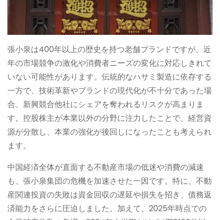
張小泉は400年以上の歴史を持つ老舗ブランドですが、近
年の市場競争の激化や消費者ニーズの変化に対応しきれて
いない可能性があります。伝統的なハサミ製造に依存する
一方で、技術革新やブランドの現代化が不十分であった場
合、新興競合他社にシェアを奪われるリスクが高まりま
す。控股株主が本業以外の分野に注力したことで、経営資
源が分散し、本業の強化が後回しになったことも考えられ
ます。
中国経済全体が直面する不動産市場の低迷や消費の減速
も、張小泉集団の危機を加速させた一因です。特に、不動
産関連投資の失敗は資金回収の遅延や損失を招き、債務返
済能力をさらに圧迫しました。加えて、2025年時点での