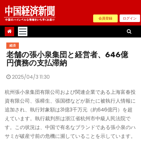
Skip
to
会員登録
ログイン
content
経済
老舗の張小泉集団と経営者、646億
円債務の支払滞納
2025/04/3 11:30
杭州張小泉集団有限公司および関連企業である上海富春投
資有限公司、張樟生、張国標などが新たに被執行人情報に
追加され、執行対象額は31億3千万元（約646億円）を超
えています。執行裁判所は浙江省杭州市中級人民法院で
す。この状況は、中国で有名なブランドである張小泉のハ
サミが破産寸前の危機に瀕していることを示しています。