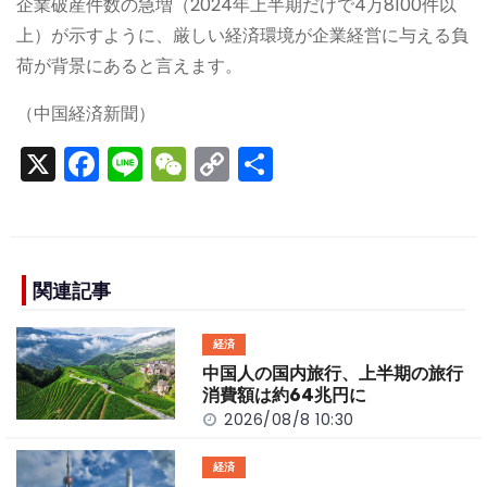
企業破産件数の急増（2024年上半期だけで4万8100件以
上）が示すように、厳しい経済環境が企業経営に与える負
荷が背景にあると言えます。
（中国経済新聞）
X
F
Li
W
C
S
a
n
e
o
h
c
e
C
p
ar
e
h
y
e
b
a
Li
関連記事
o
t
n
経済
o
k
中国人の国内旅行、上半期の旅行
k
消費額は約64兆円に
2026/08/8 10:30
経済