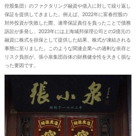
控股集団）のファクタリング融資や借入に対して繰り返し
保証を提供してきました。例えば、2022年に富春控股の
対外投資が失敗した際、連帯保証責任を負ったことで債務
訴訟が多発し、2023年には上海城邦保理公司との2億元の
融資に株式を担保として提供した結果、株式が凍結される
事態に至りました。このような関連企業への過剰な依存と
リスク負担が、張小泉集団自体の財務健全性を大きく損な
った要因です。