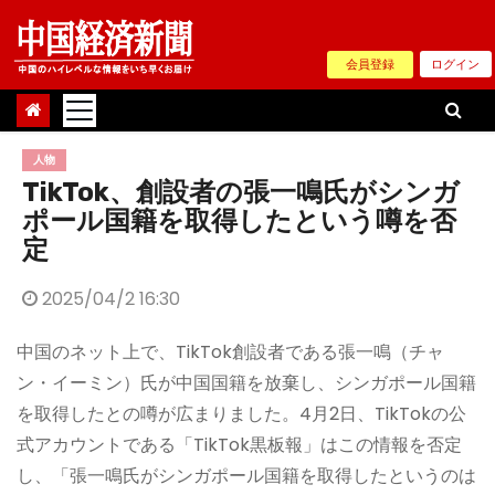
Skip
to
会員登録
ログイン
content
人物
TikTok、創設者の張一鳴氏がシンガ
ポール国籍を取得したという噂を否
定
2025/04/2 16:30
中国のネット上で、TikTok創設者である張一鳴（チャ
ン・イーミン）氏が中国国籍を放棄し、シンガポール国籍
を取得したとの噂が広まりました。4月2日、TikTokの公
式アカウントである「TikTok黒板報」はこの情報を否定
し、「張一鳴氏がシンガポール国籍を取得したというのは