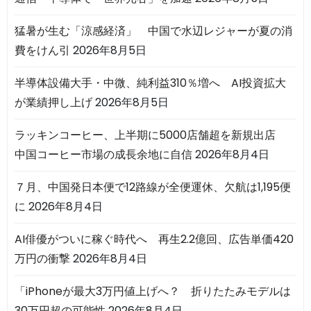
猛暑が生む「涼感経済」 中国で水辺レジャーが夏の消
費をけん引
2026年8月5日
半導体設備大手・中微、純利益310％増へ AI投資拡大
が業績押し上げ
2026年8月5日
ラッキンコーヒー、上半期に5000店舗超を新規出店
中国コーヒー市場の成長余地に自信
2026年8月4日
７月、中国発日本便で12路線が全便運休、欠航は1,195便
に
2026年8月4日
AI俳優がついに稼ぐ時代へ 再生2.2億回、広告単価420
万円の衝撃
2026年8月4日
「iPhoneが最大3万円値上げへ？ 折りたたみモデルは
30万円超の可能性
2026年8月4日