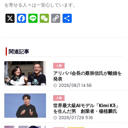
を寄せる人々は一安心しています。
X
F
Li
W
C
S
a
n
e
o
h
c
e
C
p
ar
e
h
y
e
b
a
Li
関連記事
o
t
n
人物
o
k
アリババ会長の蔡崇信氏が離婚を
k
発表
2026/08/1 14:56
人物
世界最大級AIモデル「Kimi K3」
を生んだ男 創業者・楊植麟氏
2026/07/29 11:16