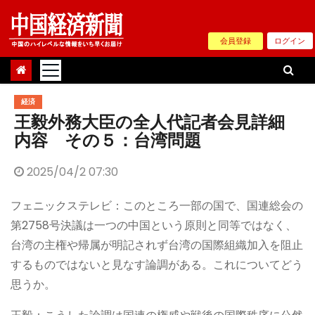
Skip
to
会員登録
ログイン
content
経済
王毅外務大臣の全人代記者会見詳細
内容 その５：台湾問題
2025/04/2 07:30
フェニックステレビ：このところ一部の国で、国連総会の
第2758号決議は一つの中国という原則と同等ではなく、
台湾の主権や帰属が明記されず台湾の国際組織加入を阻止
するものではないと見なす論調がある。これについてどう
思うか。