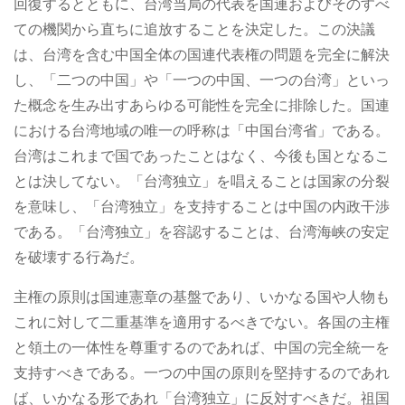
回復するとともに、台湾当局の代表を国連およびそのすべ
ての機関から直ちに追放することを決定した。この決議
は、台湾を含む中国全体の国連代表権の問題を完全に解決
し、「二つの中国」や「一つの中国、一つの台湾」といっ
た概念を生み出すあらゆる可能性を完全に排除した。国連
における台湾地域の唯一の呼称は「中国台湾省」である。
台湾はこれまで国であったことはなく、今後も国となるこ
とは決してない。「台湾独立」を唱えることは国家の分裂
を意味し、「台湾独立」を支持することは中国の内政干渉
である。「台湾独立」を容認することは、台湾海峡の安定
を破壊する行為だ。
主権の原則は国連憲章の基盤であり、いかなる国や人物も
これに対して二重基準を適用するべきでない。各国の主権
と領土の一体性を尊重するのであれば、中国の完全統一を
支持すべきである。一つの中国の原則を堅持するのであれ
ば、いかなる形であれ「台湾独立」に反対すべきだ。祖国