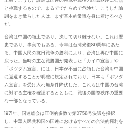
王毅：こうした論調は国連の権威や戦後の国際秩序に公然
と挑戦するもので、まるででたらめで危険だ。こうした論
調をまき散らした人は、まず基本的常識を身に着けるべき
だ。
台湾は中国の領土であり、決して切り離せない。これは歴
史であり、事実でもある。今年は台湾光復80周年にあた
る。中国人民の抗日戦争の勝利により、台湾は再び中国に
戻った。当時の主な戦勝国が発表した「カイロ宣言」や
「ポツダム宣言」には、日本が不当に占領した台湾を中国
に返還することが明確に規定されており、日本も「ポツダ
ム宣言」を受け入れ無条件降伏した。これらは中国の台湾
に対する主権を確認するとともに、戦後の国際秩序の重要
な一部となっている。
1971年、国連総会は圧倒的多数で第2758号決議を採択
し、中華人民共和国の国連におけるすべての合法的権利を