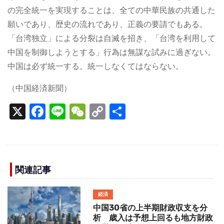
の完全統一を実現することは、全ての中華民族の共通した
願いであり、歴史の流れであり、正義の要請でもある。
「台湾独立」による分裂は自滅を招き、「台湾を利用して
中国を制御しようとする」行為は無謀な試みに過ぎない。
中国は必ず統一する。統一しなくてはならない。
（中国経済新聞）
X
F
Li
W
C
S
a
n
e
o
h
c
e
C
p
ar
e
h
y
e
b
a
Li
関連記事
o
t
n
経済
o
k
中国30省の上半期財政収支を分
k
析 歳入は予想上回るも地方財政