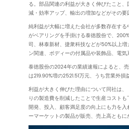
る。部品関連の利益が大きく伸びたこと、
減・効率アップ、輸出の増加などがその要
純利益が大幅に増えた会社が多数存在する
がベアリングを手掛ける泰徳股份で、200
司、林泰新材、捷衆科技などが50%以上
ン関連、ボディーの付属品や装飾品、電気
泰徳股份の2024年の業績速報によると、売上
は219.90%増の2521.51万元、うち営業外
利益が大きく伸びた理由について同社は、
りの製造費を削減したことで生産コストも
開発、投入、顧客満足度の向上にも力を入
ーマーケットの製品が販売、売上高ともに