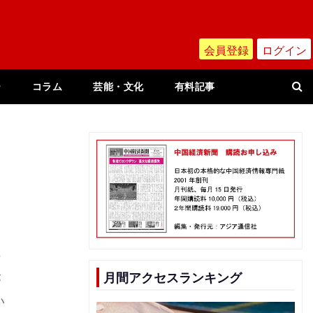
会員登録
ログイン
ー
コラム
芸能・文化
有料記事
な
月間アクセスランキング
が
い