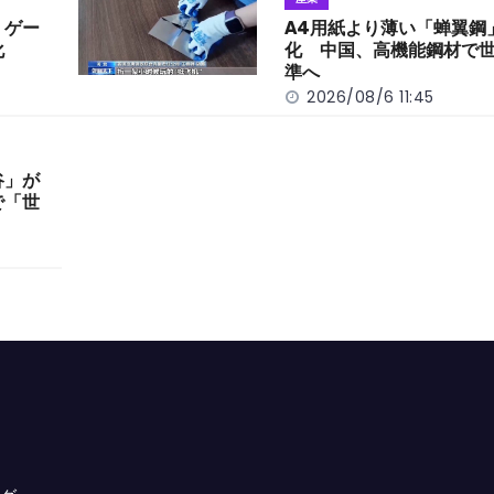
 ゲー
A4用紙より薄い「蝉翼鋼
化
化 中国、高機能鋼材で
準へ
2026/08/6 11:45
谷」が
で「世