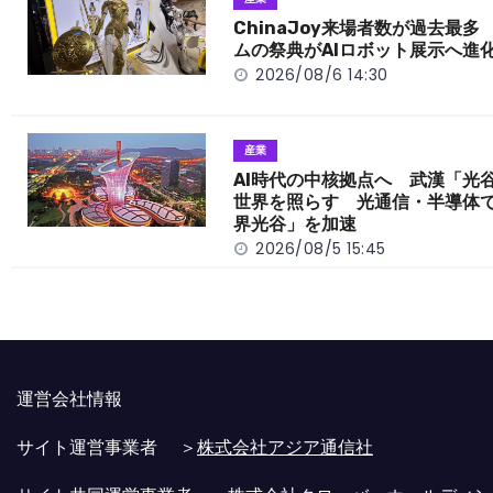
o
t
n
o
k
ChinaJoy来場者数が過去最多
ムの祭典がAIロボット展示へ進
k
2026/08/6 14:30
産業
AI時代の中核拠点へ 武漢「光
世界を照らす 光通信・半導体
界光谷」を加速
2026/08/5 15:45
運営会社情報
サイト運営事業者 ＞
株式会社アジア通信社