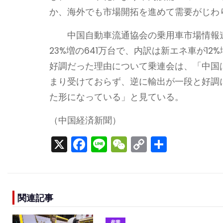
か、海外でも市場開拓を進めて需要がじわ
中国自動車流通協会の乗用車市場情報連席
23%増の641万台で、内訳は新エネ車が12
好調だった理由について乗連会は、「中国
まり受けておらず、逆に輸出が一段と好調
た形になっている」と見ている。
（中国経済新聞）
X
F
Li
W
C
S
a
n
e
o
h
c
e
C
p
ar
e
h
y
e
関連記事
b
a
Li
産業