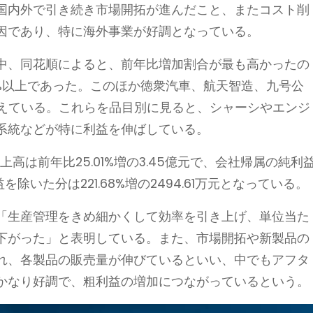
国内外で引き続き市場開拓が進んだこと、またコスト削
因であり、特に海外事業が好調となっている。
中、同花順によると、前年比増加割合が最も高かったの
%以上であった。このほか徳衆汽車、航天智造、九号公
増えている。これらを品目別に見ると、シャーシやエンジ
系統などが特に利益を伸ばしている。
高は前年比25.01%増の3.45億元で、会社帰属の純利
損益を除いた分は221.68%増の2494.61万元となっている。
「生産管理をきめ細かくして効率を引き上げ、単位当た
下がった」と表明している。また、市場開拓や新製品の
れ、各製品の販売量が伸びているといい、中でもアフタ
かなり好調で、粗利益の増加につながっているという。