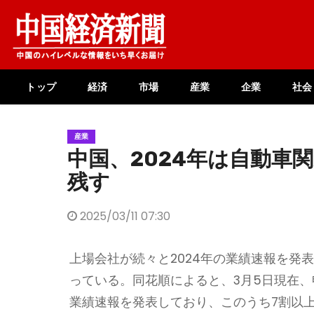
Skip
to
content
トップ
経済
市場
産業
企業
社会
産業
中国、2024年は自動車
残す
2025/03/11 07:30
上場会社が続々と2024年の業績速報を発
っている。同花順によると、3月5日現在、
業績速報を発表しており、このうち7割以