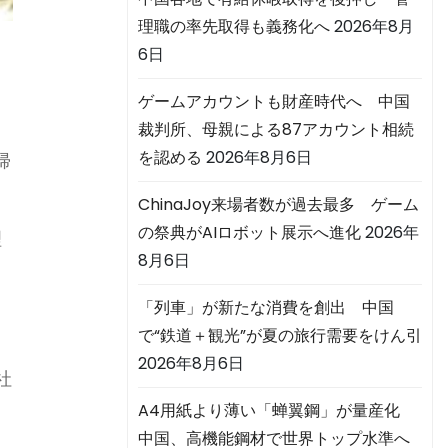
理職の率先取得も義務化へ
2026年8月
6日
ゲームアカウントも財産時代へ 中国
裁判所、母親による87アカウント相続
を認める
2026年8月6日
帰
ChinaJoy来場者数が過去最多 ゲーム
の祭典がAIロボット展示へ進化
2026年
理
8月6日
「列車」が新たな消費を創出 中国
で“鉄道＋観光”が夏の旅行需要をけん引
2026年8月6日
社
A4用紙より薄い「蝉翼鋼」が量産化
中国、高機能鋼材で世界トップ水準へ