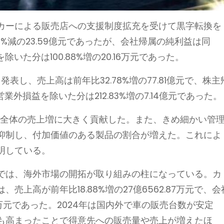
カーによる販売店への支援制度拡充を受けて黒字転換を
4%減の23.59億元であったが、会社帰属の純利益は同
を除いた分は100.88%増の20.16万元であった。
発表し、売上高は前年比32.78%増の77.81億元で、株主
営業外損益を除いた分は212.83%増の7.14億元であった。
で全体の売上増に大きく貢献した。また、きめ細かい管
抑制し、付加価値のある製品の割合が増えた。これによ
明している。
では、海外市場の開拓が取り組みの柱になっている。カ
上高が前年比18.88%増の27億6562.87万元で、会
.03万元であった。2024年は国内外で車の販売台数が安定
も高まったことで得意先への販売量や売上が増えたほ