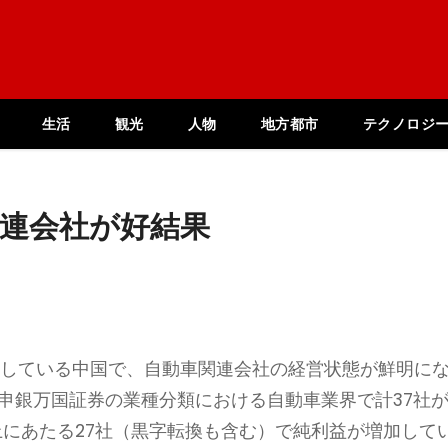
生活
観光
人物
地方都市
テクノロジ
関連会社が好結果
表している中国で、自動車関連会社の経営状態が鮮明に
申銀万国証券の業種分類における自動車業界で計37社
上にあたる27社（黒字転換も含む）で純利益が増加して