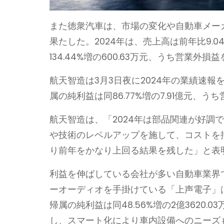
また徳衆汽車は、市場の変化や自動車メー
果たした。2024年は、売上高は前年比9.0
134.44%増の600.63万元、うち営業外損益
航天智造は3月3日夜に2024年の業績速報を
属の純利益は同86.77%増の7.91億元、うち
航天智造は、「2024年は部品関連が好調
や技術のレベルアップを施して、コストを
り前年をかなり上回る結果を残した」と表
利益を伸ばしている会社が多い自動車業界
ーオーディオを手掛けている「上声電子」は、売
帰属の純利益は同48.56%増の2億3620
し、スマート化により車内設備へのニーズ