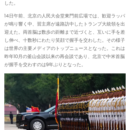
した。
14日午前、北京の人民大会堂東門前広場では、歓迎ラッパ
が鳴り響く中、習主席が遠路訪中したトランプ大統領を出
迎えた。両首脳は数歩の距離まで近づくと、互いに手を差
し伸べ、十数秒にわたり笑顔で握手を交わした。その様子
は世界の主要メディアのトップニュースとなった。これは
昨年10月の釜山会談以来の再会談であり、北京で中米首脳
が握手を交わすのは9年ぶりとなった。