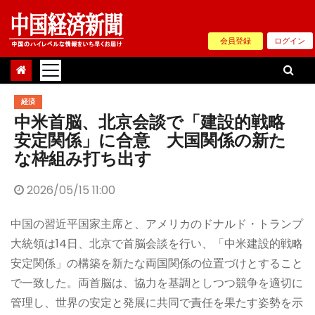
Skip
to
会員登録
ログイン
content
経済
中米首脳、北京会談で「建設的戦略
安定関係」に合意 大国関係の新た
な枠組み打ち出す
2026/05/15 11:00
中国の習近平国家主席と、アメリカのドナルド・トランプ
大統領は14日、北京で首脳会談を行い、「中米建設的戦略
安定関係」の構築を新たな両国関係の位置づけとすること
で一致した。両首脳は、協力を基調としつつ競争を適切に
管理し、世界の安定と発展に共同で責任を果たす姿勢を示