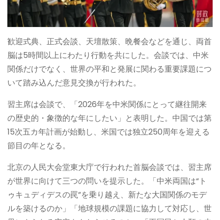
歓迎式典、正式会談、天壇散策、晩餐会などを通じ、両首
脳は5時間以上にわたり行動を共にした。会談では、中米
関係だけでなく、世界の平和と発展に関わる重要課題につ
いて踏み込んだ意見交換が行われた。
習主席は会談で、「2026年を中米関係にとって継往開来
の歴史的・象徴的な年にしたい」と表明した。中国では第
15次五カ年計画が始動し、米国では独立250周年を迎える
節目の年となる。
北京の人民大会堂東大庁で行われた首脳会談では、習主席
が世界に向けて三つの問いを提示した。「中米両国は“ト
ゥキュディデスの罠”を乗り越え、新たな大国関係のモデ
ルを築けるのか」「地球規模の課題に協力して対応し、世