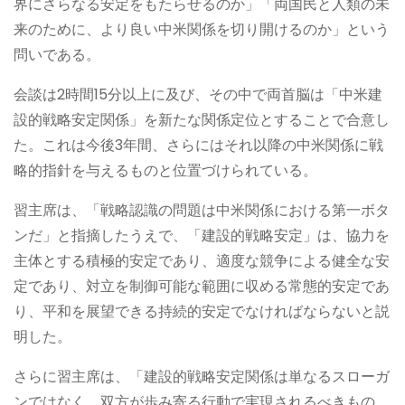
界にさらなる安定をもたらせるのか」「両国民と人類の未
来のために、より良い中米関係を切り開けるのか」という
問いである。
会談は2時間15分以上に及び、その中で両首脳は「中米建
設的戦略安定関係」を新たな関係定位とすることで合意し
た。これは今後3年間、さらにはそれ以降の中米関係に戦
略的指針を与えるものと位置づけられている。
習主席は、「戦略認識の問題は中米関係における第一ボタ
ンだ」と指摘したうえで、「建設的戦略安定」は、協力を
主体とする積極的安定であり、適度な競争による健全な安
定であり、対立を制御可能な範囲に収める常態的安定であ
り、平和を展望できる持続的安定でなければならないと説
明した。
さらに習主席は、「建設的戦略安定関係は単なるスローガ
ンではなく、双方が歩み寄る行動で実現されるべきもの