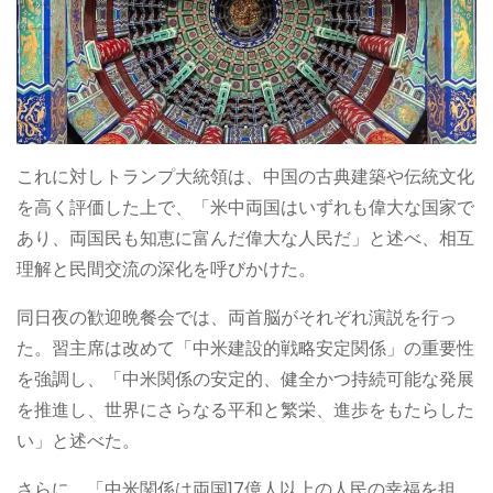
これに対しトランプ大統領は、中国の古典建築や伝統文化
を高く評価した上で、「米中両国はいずれも偉大な国家で
あり、両国民も知恵に富んだ偉大な人民だ」と述べ、相互
理解と民間交流の深化を呼びかけた。
同日夜の歓迎晩餐会では、両首脳がそれぞれ演説を行っ
た。習主席は改めて「中米建設的戦略安定関係」の重要性
を強調し、「中米関係の安定的、健全かつ持続可能な発展
を推進し、世界にさらなる平和と繁栄、進歩をもたらした
い」と述べた。
さらに、「中米関係は両国17億人以上の人民の幸福を担