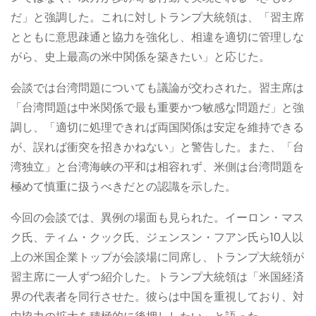
だ」と強調した。これに対しトランプ大統領は、「習主席
とともに意思疎通と協力を強化し、相違を適切に管理しな
がら、史上最高の米中関係を築きたい」と応じた。
会談では台湾問題についても議論が交わされた。習主席は
「台湾問題は中米関係で最も重要かつ敏感な問題だ」と強
調し、「適切に処理できれば両国関係は安定を維持できる
が、誤れば衝突を招きかねない」と警告した。また、「台
湾独立」と台湾海峡の平和は相容れず、米側は台湾問題を
極めて慎重に扱うべきだとの認識を示した。
今回の会談では、異例の場面も見られた。イーロン・マス
ク氏、ティム・クック氏、ジェンスン・フアン氏ら10人以
上の米国企業トップが会談場に同席し、トランプ大統領が
習主席に一人ずつ紹介した。トランプ大統領は「米国経済
界の代表者を同行させた。彼らは中国を重視しており、対