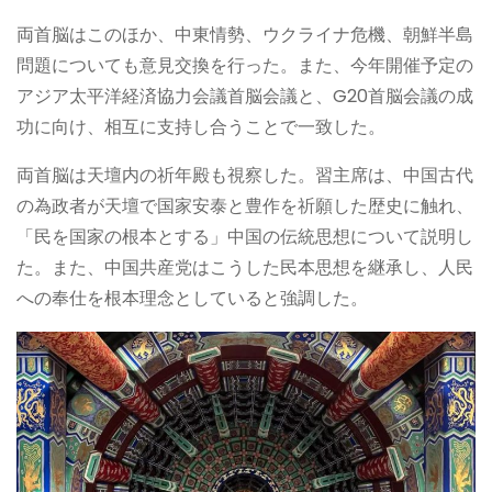
両首脳はこのほか、中東情勢、ウクライナ危機、朝鮮半島
問題についても意見交換を行った。また、今年開催予定の
アジア太平洋経済協力会議首脳会議と、G20首脳会議の成
功に向け、相互に支持し合うことで一致した。
両首脳は天壇内の祈年殿も視察した。習主席は、中国古代
の為政者が天壇で国家安泰と豊作を祈願した歴史に触れ、
「民を国家の根本とする」中国の伝統思想について説明し
た。また、中国共産党はこうした民本思想を継承し、人民
への奉仕を根本理念としていると強調した。