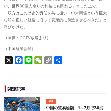
い、世界80億人余りの利益にも関わる」とした上で、
「双方はこの歴史的責任を共に担い、中米関係という巨大
な船を正しい航路に沿って安定的に前進させるべきだ」と
呼びかけた。
（画像：CCTV放送より）
（中国経済新聞）
X
F
Li
W
C
S
a
n
e
o
h
c
e
C
p
ar
e
h
y
e
b
a
Li
関連記事
o
t
n
経済
o
k
中国の貿易総額、1～7月で30兆