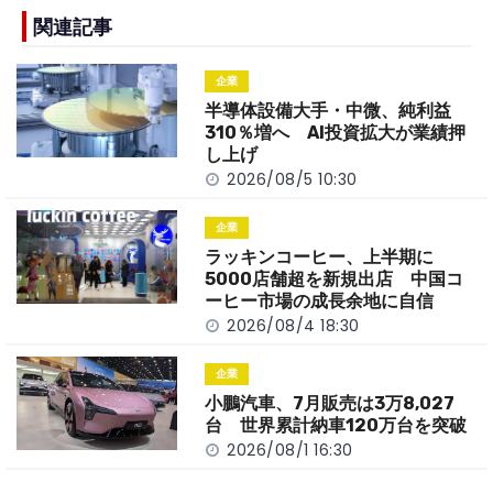
e
h
y
e
b
a
Li
関連記事
o
t
n
企業
o
k
半導体設備大手・中微、純利益
k
310％増へ AI投資拡大が業績押
し上げ
2026/08/5 10:30
企業
ラッキンコーヒー、上半期に
5000店舗超を新規出店 中国コ
ーヒー市場の成長余地に自信
2026/08/4 18:30
企業
小鵬汽車、7月販売は3万8,027
台 世界累計納車120万台を突破
2026/08/1 16:30