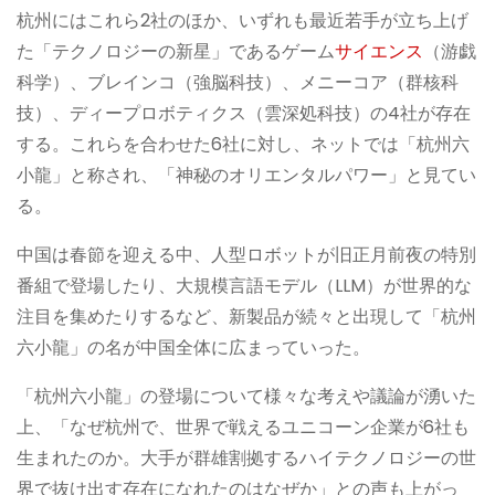
杭州にはこれら2社のほか、いずれも最近若手が立ち上げ
た「テクノロジーの新星」であるゲーム
サイエンス
（游戯
科学）、ブレインコ（強脳科技）、メニーコア（群核科
技）、ディープロボティクス（雲深処科技）の4社が存在
する。これらを合わせた6社に対し、ネットでは「杭州六
小龍」と称され、「神秘のオリエンタルパワー」と見てい
る。
中国は春節を迎える中、人型ロボットが旧正月前夜の特別
番組で登場したり、大規模言語モデル（LLM）が世界的な
注目を集めたりするなど、新製品が続々と出現して「杭州
六小龍」の名が中国全体に広まっていった。
「杭州六小龍」の登場について様々な考えや議論が湧いた
上、「なぜ杭州で、世界で戦えるユニコーン企業が6社も
生まれたのか。大手が群雄割拠するハイテクノロジーの世
界で抜け出す存在になれたのはなぜか」との声も上がっ