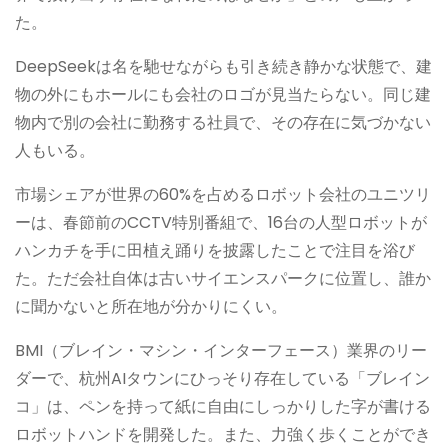
た。
DeepSeekは名を馳せながらも引き続き静かな状態で、建
物の外にもホールにも会社のロゴが見当たらない。同じ建
物内で別の会社に勤務する社員で、その存在に気づかない
人もいる。
市場シェアが世界の60%を占めるロボット会社のユニツリ
ーは、春節前のCCTV特別番組で、16台の人型ロボットが
ハンカチを手に田植え踊りを披露したことで注目を浴び
た。ただ会社自体は古いサイエンスパークに位置し、誰か
に聞かないと所在地が分かりにくい。
BMI（ブレイン・マシン・インターフェース）業界のリー
ダーで、杭州AIタウンにひっそり存在している「ブレイン
コ」は、ペンを持って紙に自由にしっかりした字が書ける
ロボットハンドを開発した。また、力強く歩くことができ