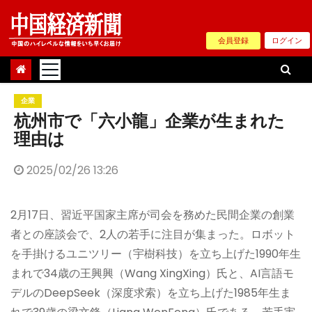
Skip
to
会員登録
ログイン
content
企業
杭州市で「六小龍」企業が生まれた
理由は
2025/02/26 13:26
2月17日、習近平国家主席が司会を務めた民間企業の創業
者との座談会で、2人の若手に注目が集まった。ロボット
を手掛けるユニツリー（宇樹科技）を立ち上げた1990年生
まれで34歳の王興興（Wang XingXing）氏と、AI言語モ
デルのDeepSeek（深度求索）を立ち上げた1985年生ま