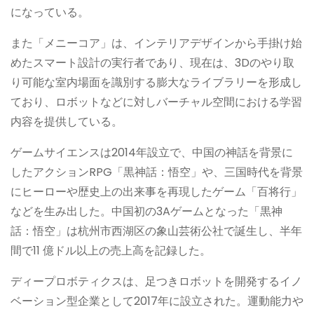
になっている。
また「メニーコア」は、インテリアデザインから手掛け始
めたスマート設計の実行者であり、現在は、3Dのやり取
り可能な室内場面を識別する膨大なライブラリーを形成し
ており、ロボットなどに対しバーチャル空間における学習
内容を提供している。
ゲームサイエンスは2014年設立で、中国の神話を背景に
したアクションRPG「黒神話：悟空」や、三国時代を背景
にヒーローや歴史上の出来事を再現したゲーム「百将行」
などを生み出した。中国初の3Aゲームとなった「黒神
話：悟空」は杭州市西湖区の象山芸術公社で誕生し、半年
間で11 億ドル以上の売上高を記録した。
ディープロボティクスは、足つきロボットを開発するイノ
ベーション型企業として2017年に設立された。運動能力や