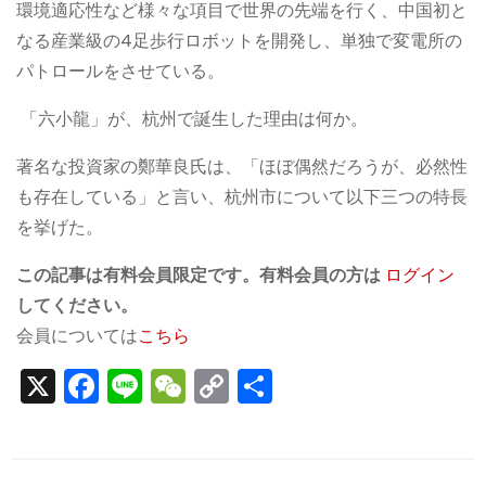
環境適応性など様々な項目で世界の先端を行く、中国初と
なる産業級の4足歩行ロボットを開発し、単独で変電所の
パトロールをさせている。
「六小龍」が、杭州で誕生した理由は何か。
著名な投資家の鄭華良氏は、「ほぼ偶然だろうが、必然性
も存在している」と言い、杭州市について以下三つの特長
を挙げた。
この記事は有料会員限定です。有料会員の方は
ログイン
してください。
会員については
こちら
X
F
Li
W
C
S
a
n
e
o
h
c
e
C
p
ar