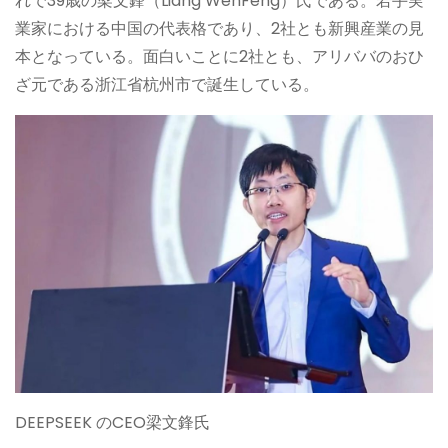
れで39歳の梁文鋒（Liang WenFeng）氏である。若手実
業家における中国の代表格であり、2社とも新興産業の見
本となっている。面白いことに2社とも、アリババのおひ
ざ元である浙江省杭州市で誕生している。
DEEPSEEK のCEO梁文鋒氏