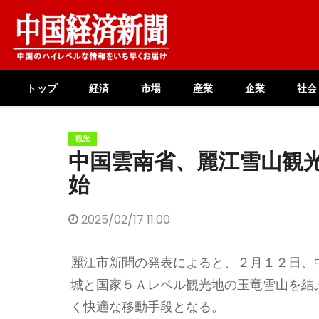
Skip
to
content
トップ
経済
市場
産業
企業
社会
観光
中国雲南省、麗江雪山観
始
2025/02/17 11:00
麗江市新聞の発表によると、２月１２日、
城と国家５Ａレベル観光地の玉竜雪山を結
く快適な移動手段となる。