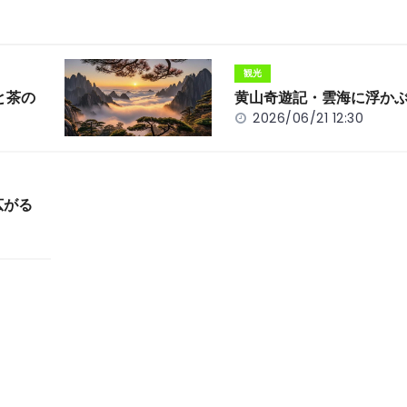
観光
と茶の
黄山奇遊記・雲海に浮か
2026/06/21 12:30
広がる
」