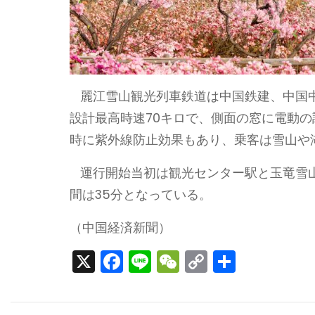
麗江雪山観光列車鉄道は中国鉄建、中国中
設計最高時速70キロで、側面の窓に電動
時に紫外線防止効果もあり、乗客は雪山や
運行開始当初は観光センター駅と玉竜雪山
間は35分となっている。
（中国経済新聞）
X
F
Li
W
C
S
a
n
e
o
h
c
e
C
p
ar