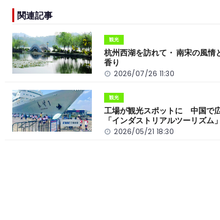
e
h
y
e
関連記事
b
a
Li
o
t
n
観光
o
k
杭州西湖を訪れて・ 南宋の風情
香り
k
2026/07/26 11:30
観光
工場が観光スポットに 中国で
「インダストリアルツーリズム
2026/05/21 18:30