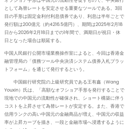
オフショア手形は中国元の流動性を促すもので、中央銀行
として為替レートを安定させる重要なツールである。3回
目の手形は固定金利付利息債券であり、利息は半年ごとで
発行額は200億元（約4216.5億円）、期間は2025年2月18
日から2026年2月18日までの1年間で、満期日が祝日・休
日となった場合は順延する。
中国人民銀行公開市場業務操作室によると、今回は香港金
融管理局の「債務ツール中央決済システム債券入札プラッ
トフォーム」を通じて発行するという。
中国銀行研究院の上級研究員である王有鑫（Wang
Youxin）氏は、「高額なオフショア手形を発行することで
現地での中国元の流動性が確保され、ショート構築に伴う
コストを上昇させて為替レートが安定する。また、香港で
信用ランクの高い中国元の金融商品が増え、中国元の収益
率が上昇カーブを描き、一段と金融市場へ浸透するように