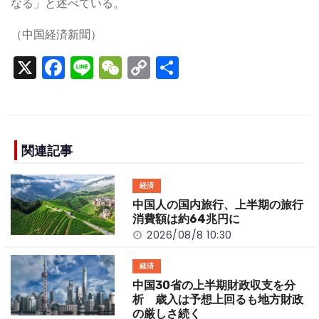
なる」と述べている。
（中国経済新聞）
X
F
Li
W
C
S
a
n
e
o
h
c
e
C
p
ar
e
h
y
e
b
a
Li
関連記事
o
t
n
経済
o
k
中国人の国内旅行、上半期の旅行
k
消費額は約64兆円に
2026/08/8 10:30
経済
中国30省の上半期財政収支を分
析 歳入は予想上回るも地方財政
の厳しさ続く