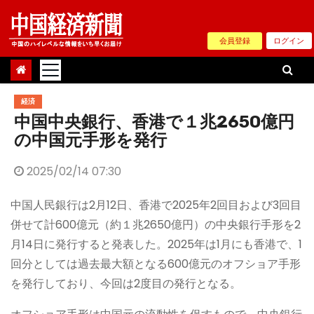
Skip
to
会員登録
ログイン
content
経済
中国中央銀行、香港で１兆2650億円
の中国元手形を発行
2025/02/14 07:30
中国人民銀行は2月12日、香港で2025年2回目および3回目
併せて計600億元（約１兆2650億円）の中央銀行手形を2
月14日に発行すると発表した。2025年は1月にも香港で、1
回分としては過去最大額となる600億元のオフショア手形
を発行しており、今回は2度目の発行となる。