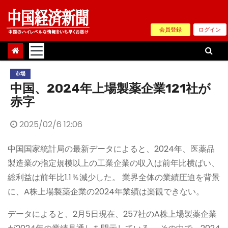
Skip
to
会員登録
ログイン
content
市場
中国、2024年上場製薬企業121社が
赤字
2025/02/6 12:06
中国国家統計局の最新データによると、2024年、医薬品
製造業の指定規模以上の工業企業の収入は前年比横ばい、
総利益は前年比1.1％減少した。 業界全体の業績圧迫を背景
に、A株上場製薬企業の2024年業績は楽観できない。
データによると、2月5日現在、257社のA株上場製薬企業