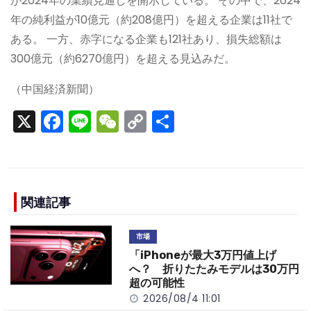
が2024年の業績見通しを開示している。 その中で、2024
年の純利益が10億元（約208億円）を超える企業は11社で
ある。 一方、赤字になる企業も121社あり、損失総額は
300億元（約6270億円）を超える見込みだ。
（中国経済新聞）
X
F
Li
W
C
S
a
n
e
o
h
c
e
C
p
ar
e
h
y
e
b
a
Li
関連記事
o
t
n
市場
o
k
「iPhoneが最大3万円値上げ
k
へ？ 折りたたみモデルは30万円
超の可能性
2026/08/4 11:01