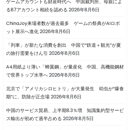
ゲームアカウントも財産時代へ 中国裁判所、母親によ
る87アカウント相続を認める
2026年8月6日
ChinaJoy来場者数が過去最多 ゲームの祭典がAIロボ
ット展示へ進化
2026年8月6日
「列車」が新たな消費を創出 中国で“鉄道＋観光”が夏
の旅行需要をけん引
2026年8月6日
A4用紙より薄い「蝉翼鋼」が量産化 中国、高機能鋼材
で世界トップ水準へ
2026年8月6日
北京で「アメリカシロヒトリ」が大量発生 幼虫が“爆食
期”に、防除が正念場
2026年8月6日
中国のサービス貿易、上半期8.3％増 知識集約型サービ
ス輸出が初めて過半占める
2026年8月5日