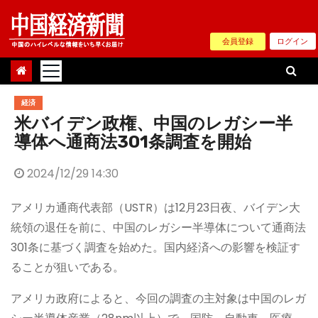
Skip
to
会員登録
ログイン
content
経済
米バイデン政権、中国のレガシー半
導体へ通商法301条調査を開始
2024/12/29 14:30
アメリカ通商代表部（USTR）は12月23日夜、バイデン大
統領の退任を前に、中国のレガシー半導体について通商法
301条に基づく調査を始めた。国内経済への影響を検証す
ることが狙いである。
アメリカ政府によると、今回の調査の主対象は中国のレガ