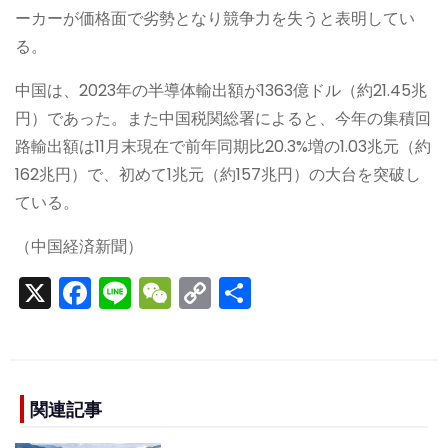
ーカーが価格面で劣勢となり競争力を失うと表明してい
る。
中国は、2023年の半導体輸出額が1363億ドル（約21.45兆
円）であった。また中国税関総署によると、今年の集積回
路輸出額は11月末現在で前年同期比20.3%増の1.03兆元（約
162兆円）で、初めて1兆元（約157兆円）の大台を突破し
ている。
（中国経済新聞）
X
F
Li
W
C
S
a
n
e
o
h
c
e
C
p
ar
e
h
y
e
b
a
Li
関連記事