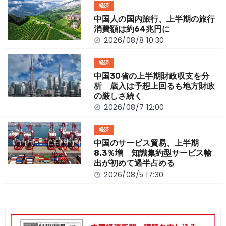
o
t
n
経済
o
k
中国人の国内旅行、上半期の旅行
k
消費額は約64兆円に
2026/08/8 10:30
経済
中国30省の上半期財政収支を分
析 歳入は予想上回るも地方財政
の厳しさ続く
2026/08/7 12:00
経済
中国のサービス貿易、上半期
8.3％増 知識集約型サービス輸
出が初めて過半占める
2026/08/5 17:30