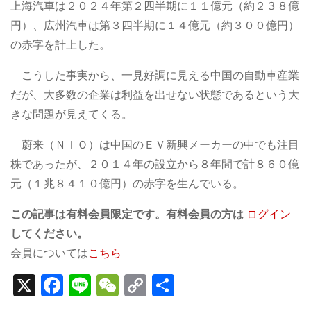
上海汽車は２０２４年第２四半期に１１億元（約２３８億
円）、広州汽車は第３四半期に１４億元（約３００億円）
の赤字を計上した。
こうした事実から、一見好調に見える中国の自動車産業
だが、大多数の企業は利益を出せない状態であるという大
きな問題が見えてくる。
蔚来（ＮＩＯ）は中国のＥＶ新興メーカーの中でも注目
株であったが、２０１４年の設立から８年間で計８６０億
元（１兆８４１０億円）の赤字を生んでいる。
この記事は有料会員限定です。有料会員の方は
ログイン
してください。
会員については
こちら
X
F
Li
W
C
S
a
n
e
o
h