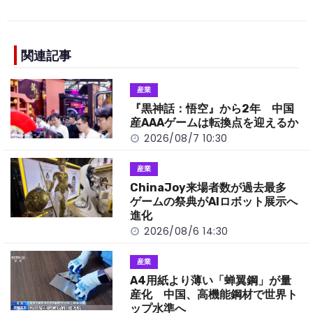
c
e
C
p
ar
e
h
y
e
b
a
Li
関連記事
o
t
n
産業
o
k
『黒神話：悟空』から2年 中国
k
産AAAゲームは転換点を迎えるか
2026/08/7 10:30
産業
ChinaJoy来場者数が過去最多
ゲームの祭典がAIロボット展示へ
進化
2026/08/6 14:30
産業
A4用紙より薄い「蝉翼鋼」が量
産化 中国、高機能鋼材で世界ト
ップ水準へ