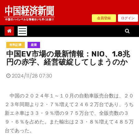
Skip
to
会員登録
ログイン
content
有料記事
産業
中国EV市場の最新情報：NIO、1.8兆
円の赤字、経営破綻してしまうのか
2024/11/28 07:30
中国の２０２４年１～１０月の自動車販売台数は、２０
２３年同期より２・７％増えて２４６２万台であり、うち
新エネ車は３３・９％増の９７５万台で、全販売数の３
９・６％を占めた。また輸出は２３・８％増えて４８５万
台であった。