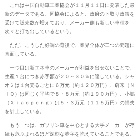
これは中国自動車工業協会が１１月１１日に発表した最
新のデータである。同協会によると、政府の下取り政策を
受けて販売数が増えており、メーカー側も新しい車種を
次々と打ち出しているという。
ただ、こうした好調の背後で、業界全体が二つの問題に
直面している。
一つ目は新エネ車のメーカーが利益を出せないことで、
生産１台につき赤字額が２０～３０％に達している。シャ
オミは１台売るごとに６万元（約１２０万円）、蔚来（Ｎ
ＩＯ）は同じく平均で８・８万元（約１９０万円）、小鵬
（Ｘｉａｏｐｅｎｇ）は５・３万元（１１５万円）の損失
を計上している。
もう一つは、ガソリン車を中心とする大手メーカーが存
続も危ぶまれるほど深刻な赤字を抱えていることである。