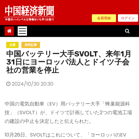
Skip
to
会員登録
ログイン
content
企業
有料記事
中国バッテリー大手SVOLT、来年1月
31日にヨーロッパ法人とドイツ子会
社の営業を停止
2024/10/30 20:30
中国の電気自動車（EV）用バッテリー大手「蜂巢能源科
技」（SVOLT）が、ドイツで計画していた2つの電池工場
の建設の中止を決定したと伝えられた。
10月26日、SVOLTはこれについて、「ヨーロッパのEV