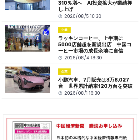
k
310％増へ AI投資拡大が業績押
し上げ
2026/08/5 10:30
企業
ラッキンコーヒー、上半期に
5000店舗超を新規出店 中国コ
ーヒー市場の成長余地に自信
2026/08/4 18:30
企業
小鵬汽車、7月販売は3万8,027
台 世界累計納車120万台を突破
2026/08/1 16:30