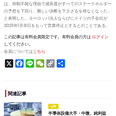
は、抑制不能な理由で成長度がすべてのステークホルダー
の予想を下回り、難しい決断を下さざるを得なくなった」
と表明した。ヨーロッパ法人ならびにドイツの子会社が
2025年1月31日をもって営業停止とするとのことである。
この記事は有料会員限定です。有料会員の方は
ログイン
してください。
会員については
こちら
X
F
Li
W
C
S
a
n
e
o
h
c
e
C
p
ar
e
h
y
e
b
a
Li
関連記事
o
t
n
企業
o
k
半導体設備大手・中微、純利益