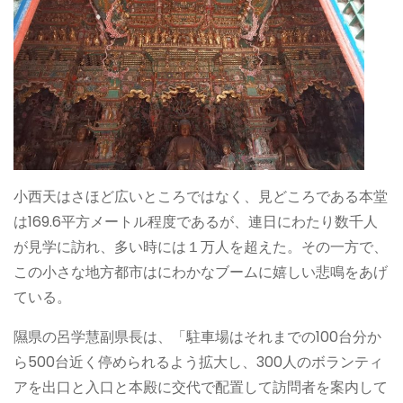
小西天はさほど広いところではなく、見どころである本堂
は169.6平方メートル程度であるが、連日にわたり数千人
が見学に訪れ、多い時には１万人を超えた。その一方で、
この小さな地方都市はにわかなブームに嬉しい悲鳴をあげ
ている。
隰県の呂学慧副県長は、「駐車場はそれまでの100台分か
ら500台近く停められるよう拡大し、300人のボランティ
アを出口と入口と本殿に交代で配置して訪問者を案内して