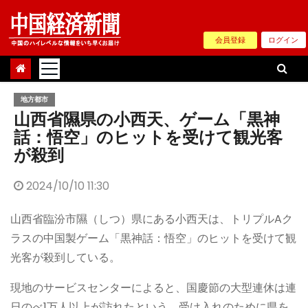
Skip
to
会員登録
ログイン
content
地方都市
山西省隰県の小西天、ゲーム「黒神
話：悟空」のヒットを受けて観光客
が殺到
2024/10/10 11:30
山西省臨汾市隰（しつ）県にある小西天は、トリプルAク
ラスの中国製ゲーム「黒神話：悟空」のヒットを受けて観
光客が殺到している。
現地のサービスセンターによると、国慶節の大型連休は連
日のべ1万人以上が訪れたという。受け入れのために県を