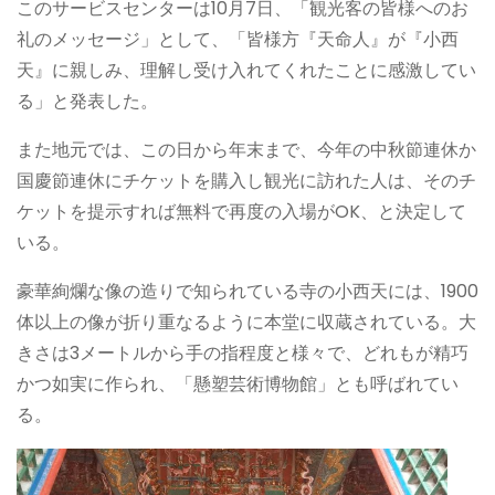
このサービスセンターは10月7日、「観光客の皆様へのお
礼のメッセージ」として、「皆様方『天命人』が『小西
天』に親しみ、理解し受け入れてくれたことに感激してい
る」と発表した。
また地元では、この日から年末まで、今年の中秋節連休か
国慶節連休にチケットを購入し観光に訪れた人は、そのチ
ケットを提示すれば無料で再度の入場がOK、と決定して
いる。
豪華絢爛な像の造りで知られている寺の小西天には、1900
体以上の像が折り重なるように本堂に収蔵されている。大
きさは3メートルから手の指程度と様々で、どれもが精巧
かつ如実に作られ、「懸塑芸術博物館」とも呼ばれてい
る。