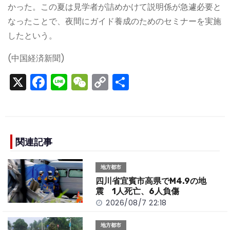
かった。この夏は見学者が詰めかけて説明係が急遽必要と
なったことで、夜間にガイド養成のためのセミナーを実施
したという。
(中国経済新聞)
X
F
Li
W
C
S
a
n
e
o
h
c
e
C
p
ar
e
h
y
e
b
a
Li
関連記事
o
t
n
地方都市
o
k
四川省宜賓市高県でM4.9の地
k
震 1人死亡、6人負傷
2026/08/7 22:18
地方都市