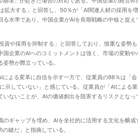
ブル崩壊」が起きた場合の対応である。中国企業の経営幹
くは拡大する」と回答し、50％が「AI関連人材の採用を
回る水準であり、中国企業がAIを長期戦略の中核と捉え
は投資や採用を抑制する」と回答しており、慎重な姿勢も
中国企業のAIへのコミットメントは強く、市場の変動や
る姿勢が際立っている。
Iによる変革に自信を示す一方で、従業員の88％は「会
確に示していない」と感じている。従業員が「AIによる業
ていないことが、AIの価値創出を阻害するリスクとなっ
識のギャップを埋め、AIを全社的に活用する文化を醸成
功の鍵だ」と指摘している。