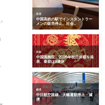
い
得
、
れ