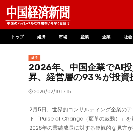
Skip
to
content
トップ
経済
市場
産業
企業
社会
経済
2026年、中国企業でAI
昇、経営層の93％が投資
2026/02/10 17:15
2月5日、世界的コンサルティング企業のアク
ト「Pulse of Change（変革の鼓
2026年の業績成長に対する楽観的な見方