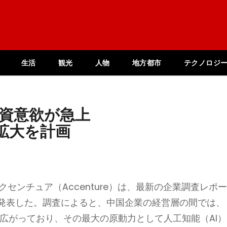
生活
観光
人物
地方都市
テクノロジ
投資意欲が急上
拡大を計画
センチュア（Accenture）は、最新の企業調査レポ
動）」を発表した。調査によると、中国企業の経営層の間では、
が広がっており、その最大の原動力として人工知能（AI）