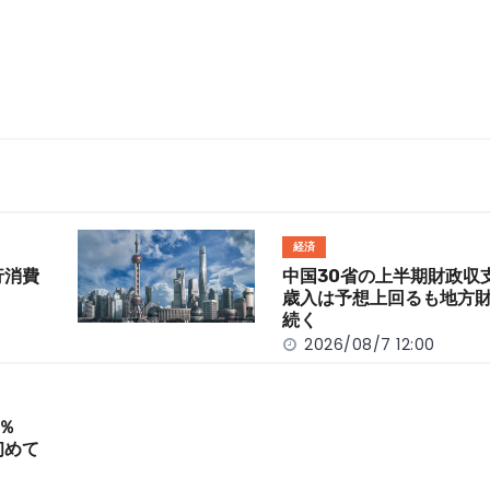
経済
行消費
中国30省の上半期財政
歳入は予想上回るも地方
続く
2026/08/7 12:00
％
初めて