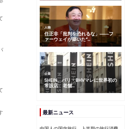
部
増
て
バ
て
す
最新ニュース
中国人の国内旅行、上半期の旅行消費