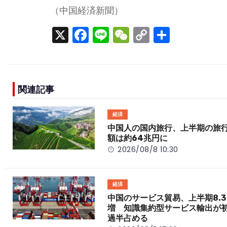
（中国経済新聞）
X
F
Li
W
C
S
a
n
e
o
h
c
e
C
p
ar
e
h
y
e
関連記事
b
a
Li
o
t
n
経済
o
k
中国人の国内旅行、上半期の旅
額は約64兆円に
k
2026/08/8 10:30
経済
中国のサービス貿易、上半期8.3
増 知識集約型サービス輸出が
過半占める