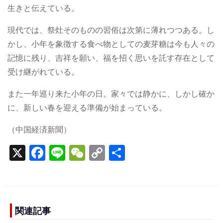
生きと伝えている。
現代では、祭灶そのものの習俗は次第に薄れつつある。し
かし、小年を象徴する食べ物としての麦芽糖は今も人々の
記憶に残り、吉祥を願い、福を招く思いを託す存在として
受け継がれている。
また一年巡り来た小年の日。家々では静かに、しかし確か
に、新しい春を迎える準備が始まっている。
（中国経済新聞）
X
F
Li
W
C
S
a
n
e
o
h
c
e
C
p
ar
e
h
y
e
b
a
Li
関連記事