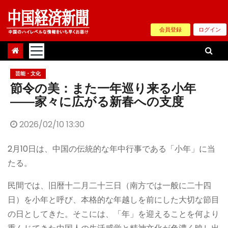
Skip
to
会員登録
ログイン
content
芸能・文化
節令の美：また一年巡り来る小年
――家々に広がる新春への支度
2026/02/10 13:30
2月10日は、中国の伝統的な年中行事である「小年」に当
たる。
民間では、旧暦十二月二十三日（南方では一般に二十四
日）を小年と呼び、本格的な年越しを前にした大切な節目
の日としてきた。そこには、「年」を迎えることを何より