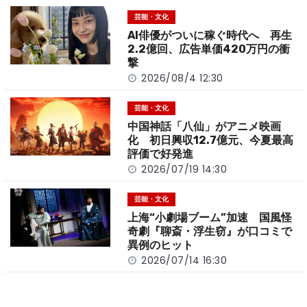
o
t
n
芸能・文化
o
k
AI俳優がついに稼ぐ時代へ 再生
k
2.2億回、広告単価420万円の衝
撃
2026/08/4 12:30
芸能・文化
中国神話「八仙」がアニメ映画
化 初日興収12.7億元、今夏最高
評価で好発進
2026/07/19 14:30
芸能・文化
上海“小劇場ブーム”加速 国風怪
奇劇『聊斎・浮生窃』が口コミで
異例のヒット
2026/07/14 16:30