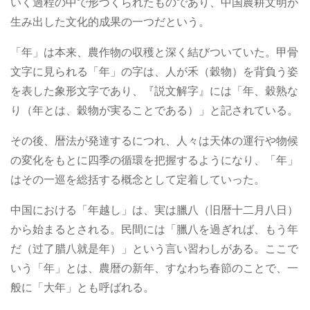
いく過程の中で形づくられたものであり、中国農耕文明が
生み出した文化的成果の一つだという。
「年」は本来、農作物の収穫と深く結びついていた。甲骨
文字に見られる「年」の字は、人が禾（穀物）を背負う姿
を表した象形文字であり、『説文解字』には「年、穀熟な
り（年とは、穀物が実ることである）」と記されている。
その後、暦法が発達するにつれ、人々は天体の運行や物候
の変化をもとに四季の循環を把握するようになり、「年」
はその一巡を総括する概念として定着していった。
中国における「年越し」は、実は臘八（旧暦十二月八日）
から始まるとされる。民間には「臘八を過ぎれば、もう年
だ（过了腊八就是年）」という言い習わしがある。ここで
いう「年」とは、農暦の新年、すなわち春節のことで、一
般に「大年」とも呼ばれる。