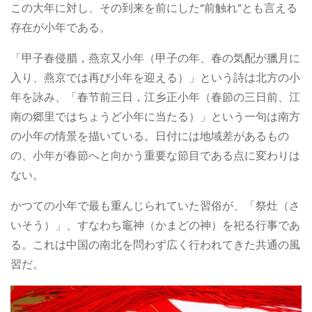
この大年に対し、その到来を前にした“前触れ”とも言える
存在が小年である。
「甲子春侵腊，燕京又小年（甲子の年、春の気配が臘月に
入り、燕京では再び小年を迎える）」という詩は北方の小
年を詠み、「春节前三日，江乡正小年（春節の三日前、江
南の郷里ではちょうど小年に当たる）」という一句は南方
の小年の情景を描いている。日付には地域差があるもの
の、小年が春節へと向かう重要な節目である点に変わりは
ない。
かつての小年で最も重んじられていた習俗が、「祭灶（さ
いそう）」、すなわち竈神（かまどの神）を祀る行事であ
る。これは中国の南北を問わず広く行われてきた共通の風
習だ。