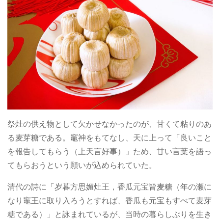
祭灶の供え物として欠かせなかったのが、甘くて粘りのあ
る麦芽糖である。竈神をもてなし、天に上って「良いこと
を報告してもらう（上天言好事）」ため、甘い言葉を語っ
てもらおうという願いが込められていた。
清代の詩に「岁暮方思媚灶王，香瓜元宝皆麦糖（年の瀬に
なり竈王に取り入ろうとすれば、香瓜も元宝もすべて麦芽
糖である）」と詠まれているが、当時の暮らしぶりを生き