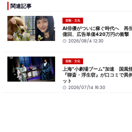
e
h
y
e
関連記事
b
a
Li
o
t
n
芸能・文化
o
k
AI俳優がついに稼ぐ時代へ 再生
億回、広告単価420万円の衝撃
k
2026/08/4 12:30
芸能・文化
上海“小劇場ブーム”加速 国風
『聊斎・浮生窃』が口コミで異
ット
2026/07/14 16:30