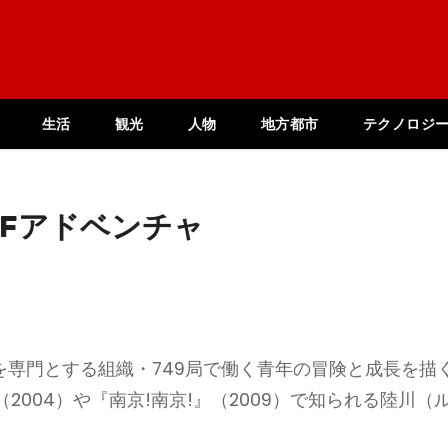
生活
観光
人物
地方都市
テクノロジ
Fアドベンチャ
を専門とする組織・749局で働く青年の冒険と成長を描
004）や『南京!南京!』（2009）で知られる陸川（