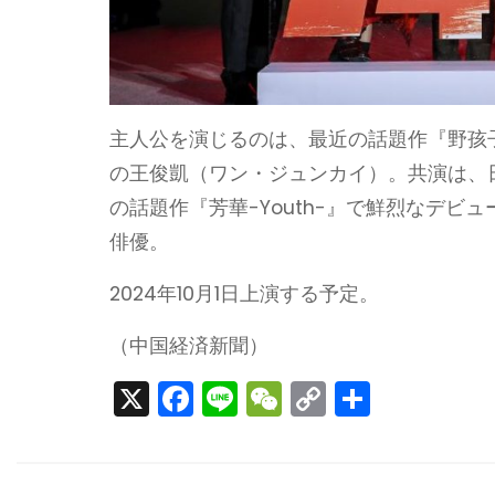
主人公を演じるのは、最近の話題作『野孩子（
の王俊凱（ワン・ジュンカイ）。共演は、
の話題作『芳華-Youth-』で鮮烈なデ
俳優。
2024年10月1日上演する予定。
（中国経済新聞）
X
F
Li
W
C
S
a
n
e
o
h
c
e
C
p
ar