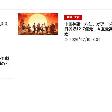
芸能・文化
2.2
中国神話「八仙」がアニ
日興収12.7億元、今夏最
進
2026/07/19 14:30
怪奇劇
例のヒ