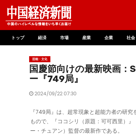
Skip
to
content
トップ
経済
市場
産業
企業
社会
芸能・文化
国慶節向けの最新映画：S
ー『749局』
2024/09/22 07:30
『749局』は、超常現象と超能力者の研究
もので、『ココシリ（原題：可可西里）』（2
ー・チュアン）監督の最新作である。