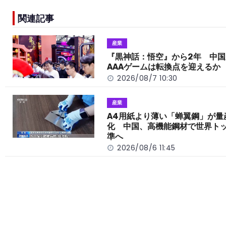
e
h
y
e
関連記事
b
a
Li
o
t
n
産業
o
k
『黒神話：悟空』から2年 中国
AAAゲームは転換点を迎えるか
k
2026/08/7 10:30
産業
A4用紙より薄い「蝉翼鋼」が量
化 中国、高機能鋼材で世界ト
準へ
2026/08/6 11:45