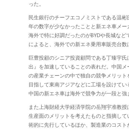
った。
民生銀行のチーフエコノミストである温彬
年の数字が少なかったことと新エネ車メー
海外で特に好調だったのがBYDや長城などで
によると、海外での新エネ乗用車販売台数は3
巨豊投顧のシニア投資顧問である丁臻宇氏
出』を加速していることの表れだ。中国メ
の産業チェーンの中で独自の競争メリット
目指して東南アジアなどに工場を設けてい
中国の新エネ車は海外で競争力が一段と強
また上海財経大学経済学院の岳翔宇准教授
生産面のメリットを考えたものと指摘して
術的に先行しているほか、製造業のコスト