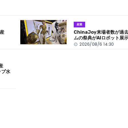
産業
産
ChinaJoy来場者数が
ムの祭典がAIロボット展
2026/08/6 14:30
産
ップ水