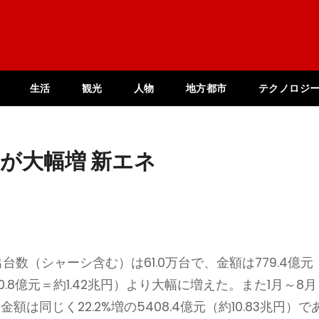
生活
観光
人物
地方都市
テクノロジ
が大幅増 新エネ
数（シャーシ含む）は61.0万台で、金額は779.4億元
10.8億元＝約1.42兆円）より大幅に増えた。また1月～8月
金額は同じく22.2%増の5408.4億元（約10.83兆円）で