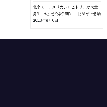
北京で「アメリカシロヒトリ」が大量
発生 幼虫が“爆食期”に、防除が正念場
2026年8月6日