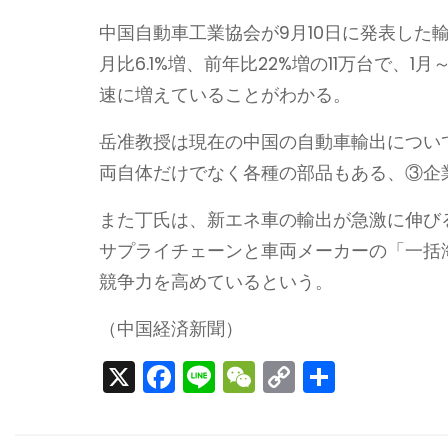
中国自動車工業協会が9月10日に発表した
月比6.1%増、前年比22%増の11万台で、1月
速に増えていることがわかる。
岳准教授は現在の中国の自動車輸出につい
両自体だけでなく各種の部品もある、③企
また丁氏は、新エネ車の輸出が急激に伸び
サプライチェーンと車両メーカーの「一括
競争力を高めているという。
（中国経済新聞）
X
F
Li
W
C
S
a
n
e
o
h
c
e
C
p
ar