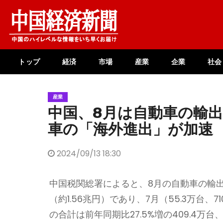
Skip
to
content
トップ
経済
市場
産業
企業
社会
産業
中国、8月は自動車の輸出
車の「海外進出」が加速
2024/09/13 18:30
中国税関総署によると、8月の自動車の輸出台
（約1.56兆円）であり、7月（55.3万台、7
の合計は前年同期比27.5%増の409.4万台、