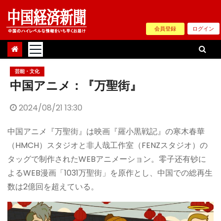
Skip
to
会員登録
ログイン
content
芸能・文化
中国アニメ：『万聖街』
2024/08/21 13:30
中国アニメ『万聖街』は映画『羅小黒戦記』の寒木春華
（HMCH）スタジオと非人哉工作室（FENZスタジオ）の
タッグで制作されたWEBアニメーション。零子还有钞に
よるWEB漫画「1031万聖街」を原作とし、中国での総再生
数は2億回を超えている。