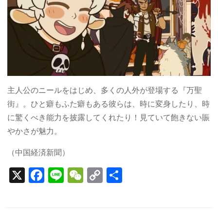
主人公のニールをはじめ、多くの人外が登場する『万聖
街』。ひと癖もふた癖もある彼らは、時に変身したり、時
に驚くべき能力を披露してくれたり！見ていて飽きない賑
やかさが魅力。
（中国経済新聞）
X
F
Li
W
C
S
a
n
e
o
h
c
e
C
p
ar