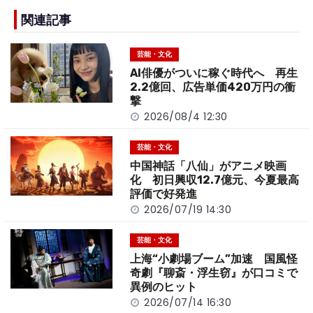
e
h
y
e
b
a
Li
関連記事
o
t
n
芸能・文化
o
k
AI俳優がついに稼ぐ時代へ 再生
k
2.2億回、広告単価420万円の衝
撃
2026/08/4 12:30
芸能・文化
中国神話「八仙」がアニメ映画
化 初日興収12.7億元、今夏最高
評価で好発進
2026/07/19 14:30
芸能・文化
上海“小劇場ブーム”加速 国風怪
奇劇『聊斎・浮生窃』が口コミで
異例のヒット
2026/07/14 16:30