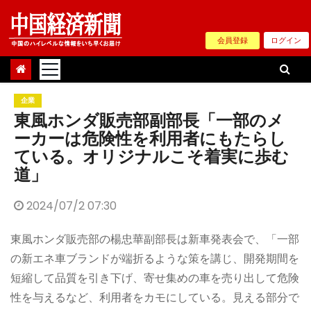
Skip
to
会員登録
ログイン
content
企業
東風ホンダ販売部副部長「一部のメ
ーカーは危険性を利用者にもたらし
ている。オリジナルこそ着実に歩む
道」
2024/07/2 07:30
東風ホンダ販売部の楊忠華副部長は新車発表会で、「一部
の新エネ車ブランドが端折るような策を講じ、開発期間を
短縮して品質を引き下げ、寄せ集めの車を売り出して危険
性を与えるなど、利用者をカモにしている。見える部分で