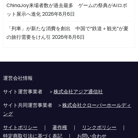
ChinaJoy来場者数が過去最多 ゲームの祭典がAIロボ
ット展示へ進化
2026年8月6日
「列車」が新たな消費を創出 中国で“鉄道＋観光”が夏
の旅行需要をけん引
2026年8月6日
運営会社情報
サイト運営事業者 ＞
株式会社アジア通信社
サイト共同運営事業者 ＞
株式会社クローバーホールディ
ング
サイトポリシー
｜
著作権
｜
リンクポリシー
｜
特定商取引法に基づく表記
｜
お問い合わせ