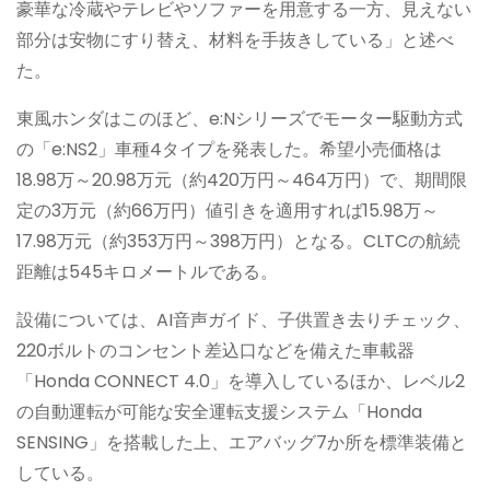
豪華な冷蔵やテレビやソファーを用意する一方、見えない
部分は安物にすり替え、材料を手抜きしている」と述べ
た。
東風ホンダはこのほど、e:Nシリーズでモーター駆動方式
の「e:NS2」車種4タイプを発表した。希望小売価格は
18.98万～20.98万元（約420万円～464万円）で、期間限
定の3万元（約66万円）値引きを適用すれば15.98万～
17.98万元（約353万円～398万円）となる。CLTCの航続
距離は545キロメートルである。
設備については、AI音声ガイド、子供置き去りチェック、
220ボルトのコンセント差込口などを備えた車載器
「Honda CONNECT 4.0」を導入しているほか、レベル2
の自動運転が可能な安全運転支援システム「Honda
SENSING」を搭載した上、エアバッグ7か所を標準装備と
している。