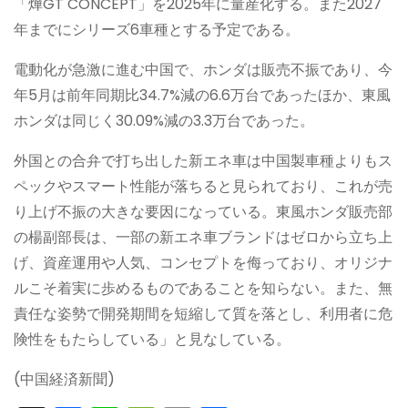
「燁GT CONCEPT」を2025年に量産化する。また2027
年までにシリーズ6車種とする予定である。
電動化が急激に進む中国で、ホンダは販売不振であり、今
年5月は前年同期比34.7%減の6.6万台であったほか、東風
ホンダは同じく30.09%減の3.3万台であった。
外国との合弁で打ち出した新エネ車は中国製車種よりもス
ペックやスマート性能が落ちると見られており、これが売
り上げ不振の大きな要因になっている。東風ホンダ販売部
の楊副部長は、一部の新エネ車ブランドはゼロから立ち上
げ、資産運用や人気、コンセプトを侮っており、オリジナ
ルこそ着実に歩めるものであることを知らない。また、無
責任な姿勢で開発期間を短縮して質を落とし、利用者に危
険性をもたらしている」と見なしている。
(中国経済新聞)