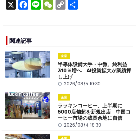
X
F
Li
W
C
S
a
n
e
o
h
c
e
C
p
ar
e
h
y
e
b
a
Li
関連記事
o
t
n
企業
o
k
半導体設備大手・中微、純利益
k
310％増へ AI投資拡大が業績押
し上げ
2026/08/5 10:30
企業
ラッキンコーヒー、上半期に
5000店舗超を新規出店 中国コ
ーヒー市場の成長余地に自信
2026/08/4 18:30
企業