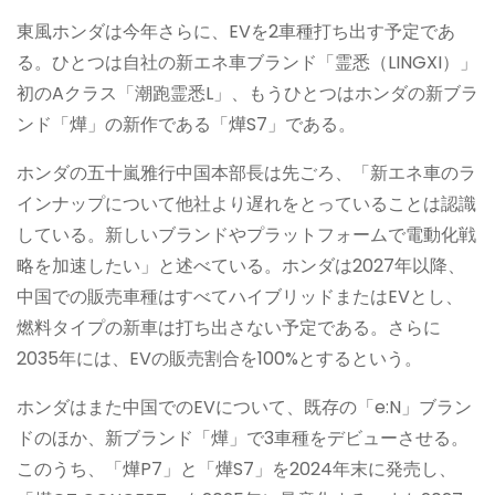
東風ホンダは今年さらに、EVを2車種打ち出す予定であ
る。ひとつは自社の新エネ車ブランド「霊悉（LINGXI）」
初のAクラス「潮跑霊悉L」、もうひとつはホンダの新ブラ
ンド「燁」の新作である「燁S7」である。
ホンダの五十嵐雅行中国本部長は先ごろ、「新エネ車のラ
インナップについて他社より遅れをとっていることは認識
している。新しいブランドやプラットフォームで電動化戦
略を加速したい」と述べている。ホンダは2027年以降、
中国での販売車種はすべてハイブリッドまたはEVとし、
燃料タイプの新車は打ち出さない予定である。さらに
2035年には、EVの販売割合を100%とするという。
ホンダはまた中国でのEVについて、既存の「e:N」ブラン
ドのほか、新ブランド「燁」で3車種をデビューさせる。
このうち、「燁P7」と「燁S7」を2024年末に発売し、