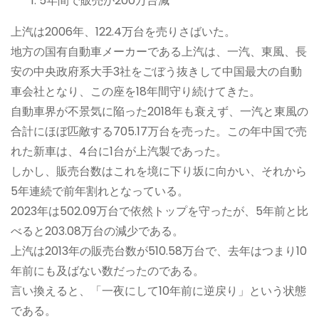
5年間で販売が200万台減
上汽は2006年、122.4万台を売りさばいた。
地方の国有自動車メーカーである上汽は、一汽、東風、長
安の中央政府系大手3社をごぼう抜きして中国最大の自動
車会社となり、この座を18年間守り続けてきた。
自動車界が不景気に陥った2018年も衰えず、一汽と東風の
合計にほぼ匹敵する705.17万台を売った。この年中国で売
れた新車は、4台に1台が上汽製であった。
しかし、販売台数はこれを境に下り坂に向かい、それから
5年連続で前年割れとなっている。
2023年は502.09万台で依然トップを守ったが、5年前と比
べると203.08万台の減少である。
上汽は2013年の販売台数が510.58万台で、去年はつまり10
年前にも及ばない数だったのである。
言い換えると、「一夜にして10年前に逆戻り」という状態
である。