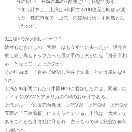
分の1以下、長城汽車の7割強という状態である。
つまり計算上、上汽は5年間で2700億元も時価が減
った。株式市況で「上汽」の銘柄は紙くず同然とな
ったのだ。
3.工場が3か月間レイオフ？
敵対心むき出しの「舌戦」はもうすでに去ったが、販売台
数も売上高もトップだった最大手の上汽がなぜ「身分不相
応」となってしまったのか。
その理由は、「合弁で成功し合弁で失敗」という単純なも
のだ。
上汽が18年間にわたり中国NO.1に君臨したのは、間違いな
くドイツのVWとアメリカのGMのおかげである。
上汽グループの販売台数は、上汽VW、上汽GM、上汽GM
五菱の「三枚看板」に支えられている。上汽は「大木」で
あるこれら合弁各社に守られ、左うちわで稼ぐ状態が何年
も続いた。