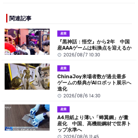
c
e
C
p
ar
e
h
y
e
b
a
Li
関連記事
o
t
n
産業
o
k
『黒神話：悟空』から2年 中国
k
産AAAゲームは転換点を迎えるか
2026/08/7 10:30
産業
ChinaJoy来場者数が過去最多
ゲームの祭典がAIロボット展示へ
進化
2026/08/6 14:30
産業
A4用紙より薄い「蝉翼鋼」が量
産化 中国、高機能鋼材で世界ト
ップ水準へ
2026/08/6 11:45