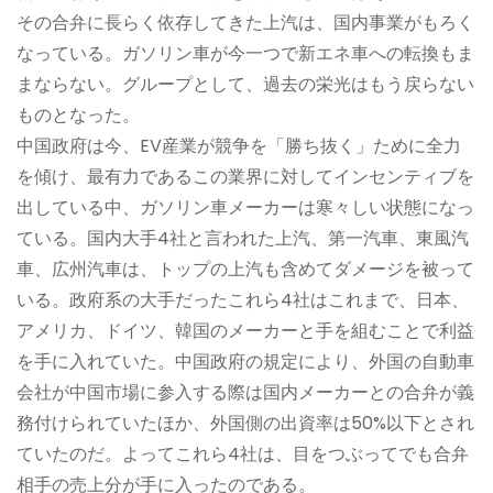
その合弁に長らく依存してきた上汽は、国内事業がもろく
なっている。ガソリン車が今一つで新エネ車への転換もま
まならない。グループとして、過去の栄光はもう戻らない
ものとなった。
中国政府は今、EV産業が競争を「勝ち抜く」ために全力
を傾け、最有力であるこの業界に対してインセンティブを
出している中、ガソリン車メーカーは寒々しい状態になっ
ている。国内大手4社と言われた上汽、第一汽車、東風汽
車、広州汽車は、トップの上汽も含めてダメージを被って
いる。政府系の大手だったこれら4社はこれまで、日本、
アメリカ、ドイツ、韓国のメーカーと手を組むことで利益
を手に入れていた。中国政府の規定により、外国の自動車
会社が中国市場に参入する際は国内メーカーとの合弁が義
務付けられていたほか、外国側の出資率は50%以下とされ
ていたのだ。よってこれら4社は、目をつぶってでも合弁
相手の売上分が手に入ったのである。