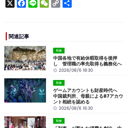
X
F
Li
W
C
S
a
n
e
o
h
c
e
C
p
ar
e
h
y
e
b
a
Li
関連記事
o
t
n
社会
o
k
中国各地で有給休暇取得を後押
k
し 管理職の率先取得も義務化へ
2026/08/6 18:30
社会
ゲームアカウントも財産時代へ
中国裁判所、母親による87アカウ
ント相続を認める
2026/08/6 16:30
社会