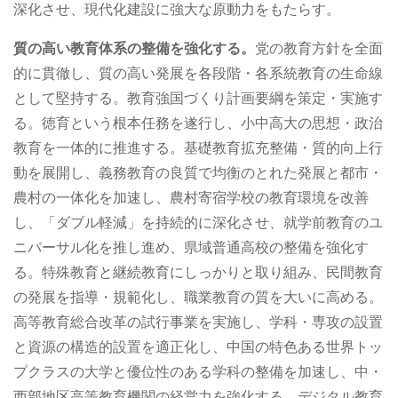
深化させ、現代化建設に強大な原動力をもたらす。
質の高い教育体系の整備を強化する。
党の教育方針を全面
的に貫徹し、質の高い発展を各段階・各系統教育の生命線
として堅持する。教育強国づくり計画要綱を策定・実施す
る。徳育という根本任務を遂行し、小中高大の思想・政治
教育を一体的に推進する。基礎教育拡充整備・質的向上行
動を展開し、義務教育の良質で均衡のとれた発展と都市・
農村の一体化を加速し、農村寄宿学校の教育環境を改善
し、「ダブル軽減」を持続的に深化させ、就学前教育のユ
ニバーサル化を推し進め、県域普通高校の整備を強化す
る。特殊教育と継続教育にしっかりと取り組み、民間教育
の発展を指導・規範化し、職業教育の質を大いに高める。
高等教育総合改革の試行事業を実施し、学科・専攻の設置
と資源の構造的設置を適正化し、中国の特色ある世界トッ
プクラスの大学と優位性のある学科の整備を加速し、中・
西部地区高等教育機関の経営力を強化する。デジタル教育