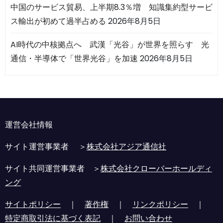
中国のサービス貿易、上半期8.3％増 知識集約型サービ
ス輸出が初めて過半占める
2026年8月5日
AI時代の中核拠点へ 武漢「光谷」が世界を照らす 光
通信・半導体で「世界光谷」を加速
2026年8月5日
運営会社情報
サイト運営事業者 ＞
株式会社アジア通信社
サイト共同運営事業者 ＞
株式会社クローバーホールディ
ング
サイトポリシー
｜
著作権
｜
リンクポリシー
｜
特定商取引法に基づく表記
｜
お問い合わせ