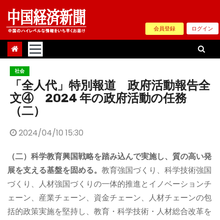
Skip
to
会員登録
ログイン
content
社会
「全人代」特別報道 政府活動報告全
文④ 2024 年の政府活動の任務
（二）
2024/04/10 15:30
（二）科学教育興国戦略を踏み込んで実施し、質の高い発
展を支える基盤を固める。
教育強国づくり、科学技術強国
づくり、人材強国づくりの一体的推進とイノベーションチ
ェーン、産業チェーン、資金チェーン、人材チェーンの包
括的政策実施を堅持し、教育・科学技術・人材総合改革を