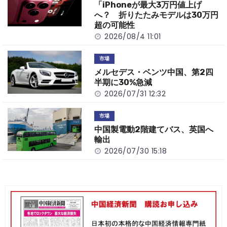
o
k
「iPhoneが最大3万円値上げ
k
へ？ 折りたたみモデルは30万円
超の可能性
2026/08/4 11:01
市場
メルセデス・ベンツ中国、第2四
半期に30%急減
2026/07/31 12:32
市場
中国製電動2階建てバス、英国へ
輸出
2026/07/30 15:18