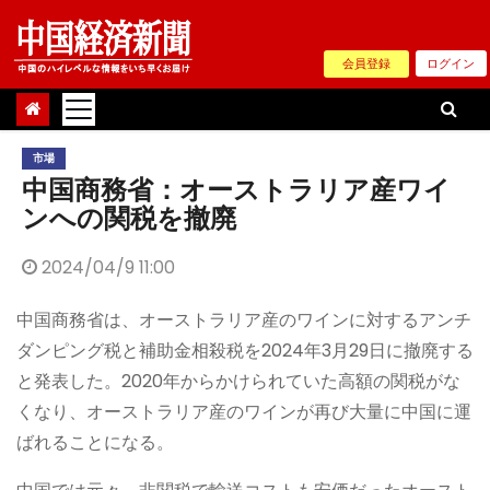
Skip
to
会員登録
ログイン
content
市場
中国商務省：オーストラリア産ワイ
ンへの関税を撤廃
2024/04/9 11:00
中国商務省は、オーストラリア産のワインに対するアンチ
ダンピング税と補助金相殺税を2024年3月29日に撤廃する
と発表した。2020年からかけられていた高額の関税がな
くなり、オーストラリア産のワインが再び大量に中国に運
ばれることになる。