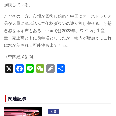
強調している。
ただその一方、市場が回復し始めた中国にオーストラリア
品が大量に流れ込んで価格ダウンの波が押し寄せる、と懸
念感を示す声もある。中国では2023年、ワインは生産
量、売上高ともに前年増となったが、輸入が増加えてこれ
に水が差される可能性も出てくる。
（中国経済新聞）
X
F
Li
W
C
S
a
n
e
o
h
c
e
C
p
ar
e
h
y
e
b
a
Li
関連記事
o
t
n
市場