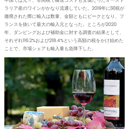
中国では元々、非関税で輸送コストも安価だったオースト
ラリア産のワインがかなり流通していた。2019年に関税が
撤廃された際に輸入は数量、金額ともにピークとなり、フ
ランスを抜いて最大の輸入元となった。ところが2020
年、ダンピングおよび補助金に対する調査の結果として、
それぞれ116.2%および218.4%という高額の税をかけ始めた
ことで、市場シェアも輸入量も急降下した。