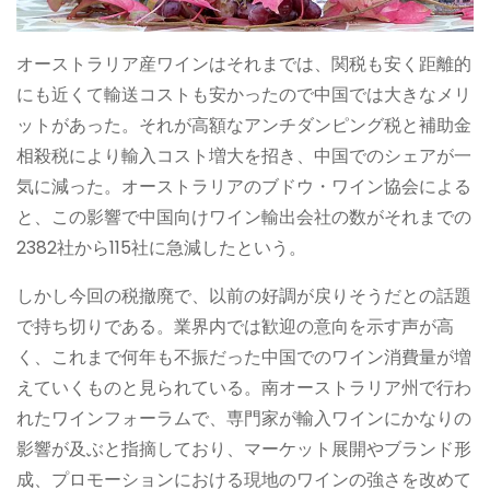
オーストラリア産ワインはそれまでは、関税も安く距離的
にも近くて輸送コストも安かったので中国では大きなメリ
ットがあった。それが高額なアンチダンピング税と補助金
相殺税により輸入コスト増大を招き、中国でのシェアが一
気に減った。オーストラリアのブドウ・ワイン協会による
と、この影響で中国向けワイン輸出会社の数がそれまでの
2382社から115社に急減したという。
しかし今回の税撤廃で、以前の好調が戻りそうだとの話題
で持ち切りである。業界内では歓迎の意向を示す声が高
く、これまで何年も不振だった中国でのワイン消費量が増
えていくものと見られている。南オーストラリア州で行わ
れたワインフォーラムで、専門家が輸入ワインにかなりの
影響が及ぶと指摘しており、マーケット展開やブランド形
成、プロモーションにおける現地のワインの強さを改めて