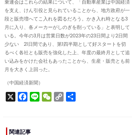
乗連会はこれらの結果について、「自動車産業は中国経済
を支え、けん引役と見られていることから、地方政府が一
段と販売増へてこ入れを図るだろう。かき入れ時となる3
月に入り、各メーカーがしのぎを削っている」と表明して
いる。今年の3月は営業日数が2023年の23日間より2日間
少ない 21日間であり、第1四半期として好スタートを切
るべく各社とも販売を強化した上、年度の最終月として追
い込みをかけた会社もあったことから、生産・販売とも前
月を大きく上回った。
（中国経済新聞）
X
F
Li
W
C
S
a
n
e
o
h
c
e
C
p
ar
e
h
y
e
関連記事