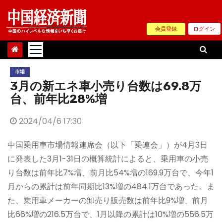
Skip
to
会員登録
ログイン
content
市場
3月の新エネ車小売り台数は69.8万
台、前年比28%増
2024/04/6 17:30
中国乗用車市場情報連席会（以下「乗連会」）が4月3日
に発表した3月1-31日の概算統計によると、乗用車の小売
り台数は前年比7%増、前月比54%増の169.9万台で、今年1
月からの累計は前年同期比13%増の484.1万台であった。ま
た、乗用車メーカーの卸売り販売数は前年比9%増、前月
比66%増の216.5万台で、1月以降の累計は10%増の556.5万