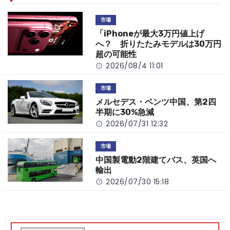
b
a
Li
o
t
n
市場
o
k
「iPhoneが最大3万円値上げ
k
へ？ 折りたたみモデルは30万円
超の可能性
2026/08/4 11:01
市場
メルセデス・ベンツ中国、第2四
半期に30%急減
2026/07/31 12:32
市場
中国製電動2階建てバス、英国へ
輸出
2026/07/30 15:18