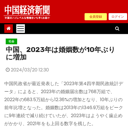
Skip
to
会員登録
ログイン
content
社会
中国、2023年は婚姻数が10年ぶり
に増加
2024/03/20 12:30
中国民政省が最近発表した「2023年第4四半期民政統計デ
ータ」によると、2023年の婚姻届出数は768万組で、
2022年の683.5万組から12.36%の増加となり、10年ぶりの
前年比増となった。婚姻数は2013年の1346.9万組をピーク
に9年連続で減り続けていたが、2023年はようやく歯止め
がかかり、2021年をも上回る数字を残した。