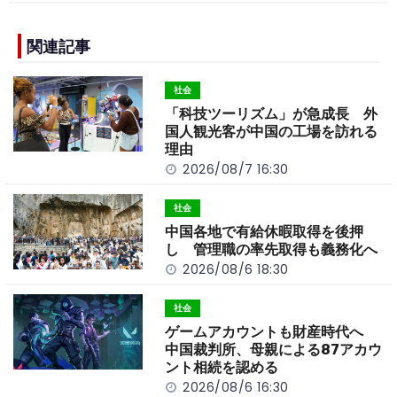
e
h
y
e
b
a
Li
関連記事
o
t
n
社会
o
k
「科技ツーリズム」が急成長 外
k
国人観光客が中国の工場を訪れる
理由
2026/08/7 16:30
社会
中国各地で有給休暇取得を後押
し 管理職の率先取得も義務化へ
2026/08/6 18:30
社会
ゲームアカウントも財産時代へ
中国裁判所、母親による87アカウ
ント相続を認める
2026/08/6 16:30