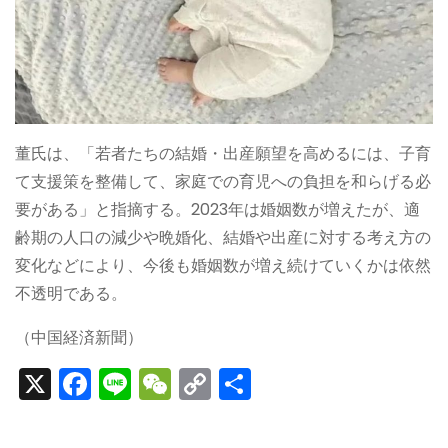
董氏は、「若者たちの結婚・出産願望を高めるには、子育
て支援策を整備して、家庭での育児への負担を和らげる必
要がある」と指摘する。2023年は婚姻数が増えたが、適
齢期の人口の減少や晩婚化、結婚や出産に対する考え方の
変化などにより、今後も婚姻数が増え続けていくかは依然
不透明である。
（中国経済新聞）
X
F
Li
W
C
S
a
n
e
o
h
c
e
C
p
ar