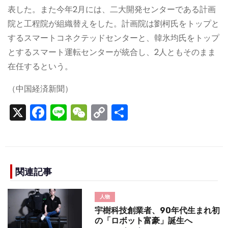
表した。また今年2月には、二大開発センターである計画
院と工程院が組織替えをした。計画院は劉柯氏をトップと
するスマートコネクテッドセンターと、韓氷均氏をトップ
とするスマート運転センターが統合し、2人ともそのまま
在任するという。
（中国経済新聞）
X
F
Li
W
C
S
a
n
e
o
h
c
e
C
p
ar
e
h
y
e
b
a
Li
関連記事
o
t
n
人物
o
k
宇樹科技創業者、90年代生まれ初
k
の「ロボット富豪」誕生へ