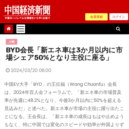
Skip
to
会員登録
ログイン
content
人物
BYD会長「新エネ車は3か月以内に市
場シェア50%となり主役に座る」
2024/03/20 08:00
中国EV大手「BYD」の王伝福（Wang Chuanfu）会長
は、2024年百人会フォーラムで、「新エネ車の市場普及
率が先週に48.2%となり、今後3か月以内に50%を超える
見込みだ」と述べた。新エネ車が市場の主役に躍り出たこ
とになる。王会長は、「新エネ車の成長はもはや止めよう
もなく、特に中国では変化のスピードや効率が外国よりず