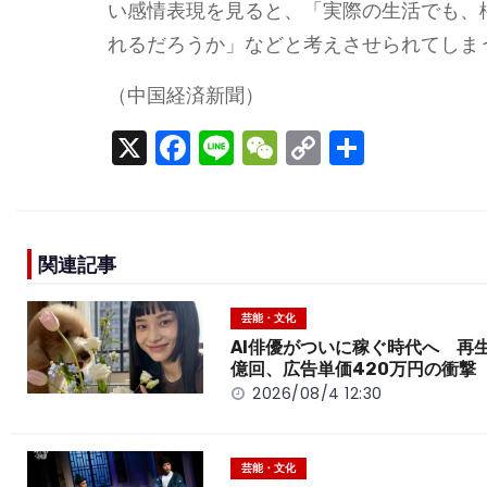
い感情表現を見ると、「実際の生活でも、
れるだろうか」などと考えさせられてしま
（中国経済新聞）
X
F
Li
W
C
S
a
n
e
o
h
c
e
C
p
ar
e
h
y
e
関連記事
b
a
Li
o
t
n
芸能・文化
o
k
AI俳優がついに稼ぐ時代へ 再生
億回、広告単価420万円の衝撃
k
2026/08/4 12:30
芸能・文化