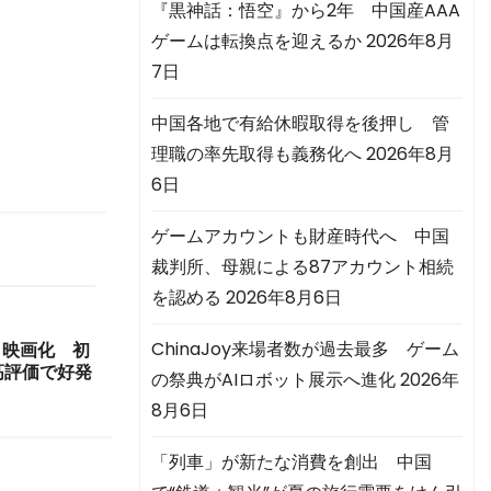
『黒神話：悟空』から2年 中国産AAA
ゲームは転換点を迎えるか
2026年8月
7日
中国各地で有給休暇取得を後押し 管
理職の率先取得も義務化へ
2026年8月
6日
ゲームアカウントも財産時代へ 中国
裁判所、母親による87アカウント相続
を認める
2026年8月6日
ChinaJoy来場者数が過去最多 ゲーム
メ映画化 初
高評価で好発
の祭典がAIロボット展示へ進化
2026年
8月6日
「列車」が新たな消費を創出 中国