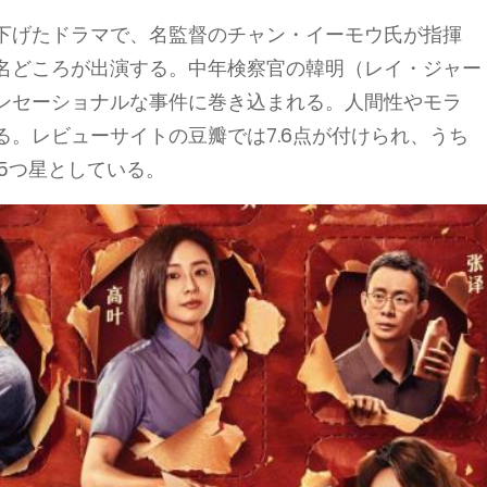
下げたドラマで、名監督のチャン・イーモウ氏が指揮
名どころが出演する。中年検察官の韓明（レイ・ジャー
ンセーショナルな事件に巻き込まれる。人間性やモラ
。レビューサイトの豆瓣では7.6点が付けられ、うち
の5つ星としている。