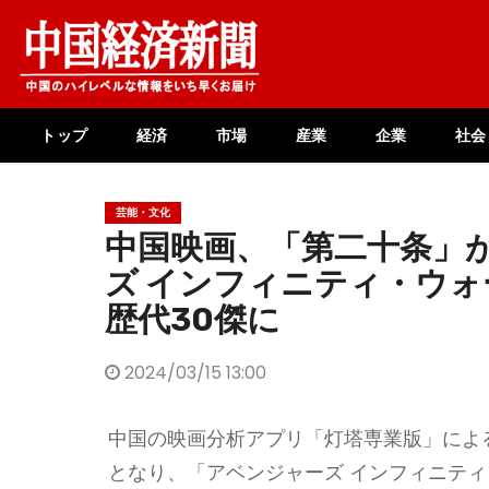
Skip
to
content
トップ
経済
市場
産業
企業
社会
芸能・文化
中国映画、「第二十条」
ズ インフィニティ・ウ
歴代30傑に
2024/03/15 13:00
中国の映画分析アプリ「灯塔専業版」による
となり、「アベンジャーズ インフィニティ