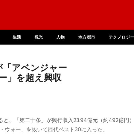
生活
観光
人物
地方都市
テクノロジ
が「アベンジャー
ォー」を超え興収
と、「第二十条」が興行収入23.94億元（約492億円
・ウォー」を抜いて歴代ベスト30に入った。