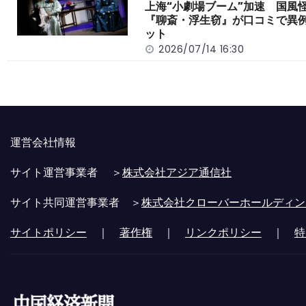
上海“小劇場ブーム”加速 国風
『聊斎・浮生窃』が口コミで異
ット
2026/07/14 16:30
運営会社情報
サイト運営事業者 ＞
株式会社アジア通信社
サイト共同運営事業者 ＞
株式会社クローバーホールディン
サイトポリシー
｜
著作権
｜
リンクポリシー
｜
特