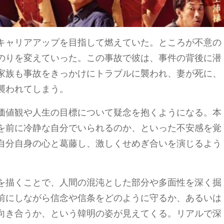
キャリアアップを目指して燃えていた。ところが不意の
のりを変えていった。この事故で彼は、事件の背後に潜
家族も事故をきっかけにトラブルに襲われ、妻が死に、
襲われてしまう。
価値観や人生の目標について疑念を抱くようになる。本
を前に冷静な自分でいられるのか、といった不安感を覚
自分自身の心と葛藤し、激しくせめぎ合いを演じるよう
を描くことで、人間の混沌とした部分や多面性を深く掘
前にしながら信念や信条をどのように守るか、あるいは
向き合うか、という韓明の姿が見えてくる。リアルで深