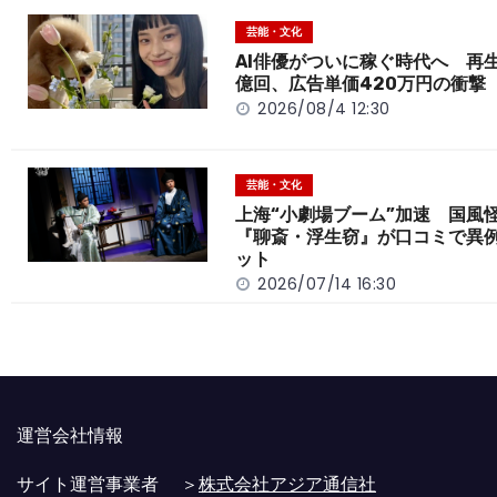
o
t
n
芸能・文化
o
k
AI俳優がついに稼ぐ時代へ 再生
億回、広告単価420万円の衝撃
k
2026/08/4 12:30
芸能・文化
上海“小劇場ブーム”加速 国風
『聊斎・浮生窃』が口コミで異
ット
2026/07/14 16:30
運営会社情報
サイト運営事業者 ＞
株式会社アジア通信社