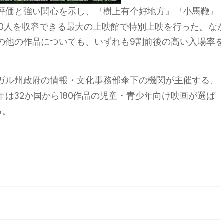
評価と強い関心を示し、『樹上有个好地方』『小馬鞭』
000人を収容できる最大の上映館で特別上映を行った。な
の他の作品についても、いずれも9割前後の高い入場率
ガル州政府の情報・文化事務部傘下の機関が主催する、
は32か国から180作品の児童・青少年向け映画が選ば
る。