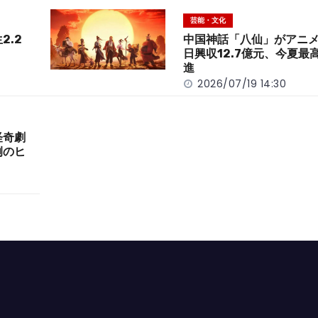
芸能・文化
2.2
中国神話「八仙」がアニ
日興収12.7億元、今夏最
進
2026/07/19 14:30
怪奇劇
例のヒ