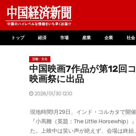
Skip
to
content
トップ
経済
市場
産業
企業
社会
芸能・文化
中国映画7作品が第12回
映画祭に出品
2026/01/30 12:10
現地時間1月29日、インド・コルカタで開
『小馬鞭（英題：The Little Horsew
た。上映中は笑い声が絶えず、会場は終始