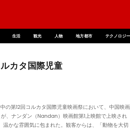
生活
観光
人物
地方都市
テクノロジ
コルカタ国際児童
催中の第12回コルカタ国際児童映画祭において、中国映
hip）』が、ナンダン（Nandan）映画館第1上映館で上映され
、温かな雰囲気に包まれた。観客からは、「動物を大切