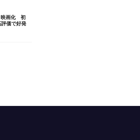
メ映画化 初
高評価で好発