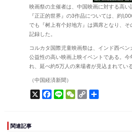
映画祭の主催者は、中国映画に対する高い
『正正的世界』の3作品については、約1,
でも『树上有个好地方』は満席となり、そ
記録した。
コルカタ国際児童映画祭は、インド西ベン
公益性の高い映画上映イベントである。今年
れ、延べ約5万人の来場者が見込まれてい
（中国経済新聞）
X
F
Li
W
C
S
a
n
e
o
h
c
e
C
p
ar
e
h
y
e
関連記事
b
a
Li