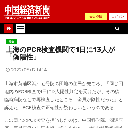
Skip
to
会員登録
ログイン
content
社会
上海のPCR検査機関で1日に13人が
「偽陽性」
2022/05/12 14:14
上海市黄浦区浜江壱号院の団地の住民が先ごろ、「同じ団
地内のPCR検査で1日に13人陽性判定を受けたが、その後
臨時病院などで再検査したところ、全員が陰性だった」と
訴えた。PCR検査の正確性が疑わしいというのである。
この団地のPCR検査を担当したのは、中国科学院、潤達医