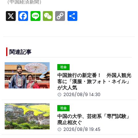
（中国経済新聞）
X
F
Li
W
C
S
a
n
e
o
h
c
e
C
p
ar
e
h
y
e
b
a
Li
関連記事
o
t
n
社会
o
k
中国旅行の新定番！ 外国人観光
k
客に「漢服・旅フォト・ネイル」
が大人気
2026/08/9 14:30
社会
中国の大学、芸術系「専門試験」
廃止相次ぐ
2026/08/8 19:45