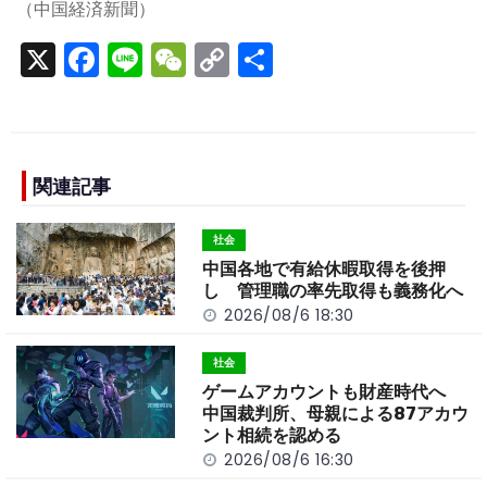
（中国経済新聞）
X
F
Li
W
C
S
a
n
e
o
h
c
e
C
p
ar
e
h
y
e
b
a
Li
関連記事
o
t
n
社会
o
k
中国各地で有給休暇取得を後押
k
し 管理職の率先取得も義務化へ
2026/08/6 18:30
社会
ゲームアカウントも財産時代へ
中国裁判所、母親による87アカウ
ント相続を認める
2026/08/6 16:30