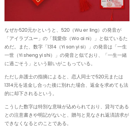
なぜか520元かというと、520（Wu er ling）の発音が
「アイラブユー」の「我愛你（Wo ai ni）」と似ているた
めだ。また、数字「1314（Yi san yi si）」の発音は「一生
一世（Yi sheng yi shi）」の発音と似ており、「一生一緒
に過ごそう」という願いがこもっている。
ただし弁護士の指摘によると、恋人同士で520元または
1314元を送金し合った後に別れた場合、返金を求めても法
的に却下されるという。
こうした数字は特別な意味が込められており、貸与である
との注意書きや明記がないと、贈与と見なされ返済請求が
できなくなるとのことである。