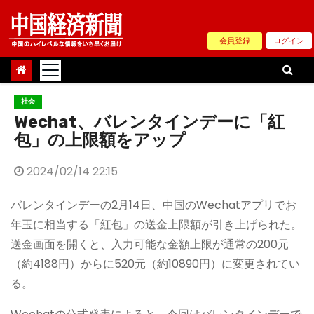
Skip
to
会員登録
ログイン
content
社会
Wechat、バレンタインデーに「紅
包」の上限額をアップ
2024/02/14 22:15
バレンタインデーの2月14日、中国のWechatアプリでお
年玉に相当する「紅包」の送金上限額が引き上げられた。
送金画面を開くと、入力可能な金額上限が通常の200元
（約4188円）からに520元（約10890円）に変更されてい
る。