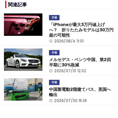
b
a
Li
関連記事
o
t
n
市場
o
k
「iPhoneが最大3万円値上げ
k
へ？ 折りたたみモデルは30万円
超の可能性
2026/08/4 11:01
市場
メルセデス・ベンツ中国、第2四
半期に30%急減
2026/07/31 12:32
市場
中国製電動2階建てバス、英国へ
輸出
2026/07/30 15:18