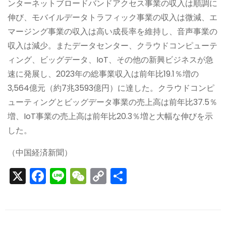
ンターネットブロードバンドアクセス事業の収入は順調に
伸び、モバイルデータトラフィック事業の収入は微減、エ
マージング事業の収入は高い成長率を維持し、音声事業の
収入は減少。またデータセンター、クラウドコンピューテ
ィング、ビッグデータ、IoT、その他の新興ビジネスが急
速に発展し、2023年の総事業収入は前年比19.1％増の
3,564億元（約7兆3593億円）に達した。クラウドコンピ
ューティングとビッグデータ事業の売上高は前年比37.5％
増、IoT事業の売上高は前年比20.3％増と大幅な伸びを示
した。
（中国経済新聞）
X
F
Li
W
C
S
a
n
e
o
h
c
e
C
p
ar
e
h
y
e