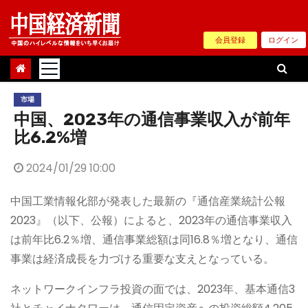
Skip
to
会員登録
ログイン
content
市場
中国、2023年の通信事業収入が前年
比6.2%増
2024/01/29 10:00
中国工業情報化部が発表した最新の『通信産業統計公報
2023』（以下、公報）によると、2023年の通信事業収入
は前年比6.2％増、通信事業総額は同16.8％増となり、通信
事業は経済成長を力づける重要な支えとなっている。
ネットワークインフラ投資の面では、2023年、基本通信3