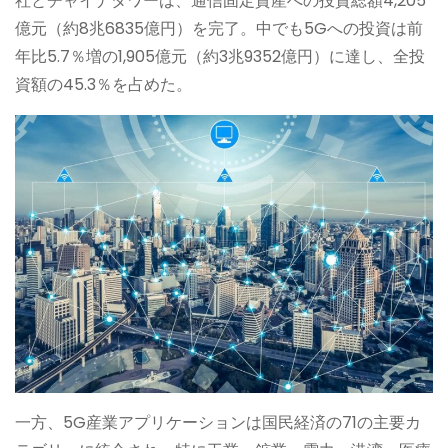
社とチャイナタワーは、通信固定資産への投資総額4,205
億元（約8兆6835億円）を完了。中でも5Gへの投資は前
年比5.7％増の1,905億元（約3兆9352億円）に達し、全投
資額の45.3％を占めた。
一方、5G産業アプリケーションは国民経済の71の主要カ