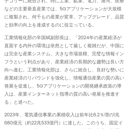
テゴリーに統合され、特に工業、鉱業、電力、港湾、医療
などの主要垂直産業では、5Gアプリケーションが大規模
に複製され、何千もの産業が変革、アップグレード、品質
と効率の向上を達成するのに役立っている。
工業情報化部の辛国斌副部長は、「2024年の産業経済が
直面する内外の環境は依然として厳しく複雑だが、中国に
は完全な産業システム、大きな市場規模、完璧な情報イン
フラという利点があり、産業経済の長期的な趨勢は良い方
向へ進む。工業情報化部は、さらに統合し、良好な勢いに
産業経済のリバウンドを強化し、情報通信産業の質の高い
発展を促進し、5Gアプリケーションの開発継承政策の導
入は、産業インターネット指導の質の高い発展を推進す
る」と述べた。
2023年、電気通信事業の累積収入は前年比6.2％増の1兆
680億元（約22兆533億円）に達した。このうち、固定イ