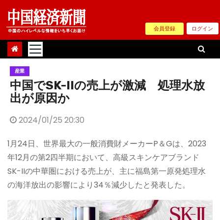
Skip
to
会員登録
ログイン
content
産業
中国でSK-IIの売上が激減 処理水放
出が原因か
2024/01/25 20:30
1月24日、世界最大の一般消費財メーカーP＆Gは、2023
年12月の第2四半期において、高級スキンケアブランド
SK-IIの中華圏における売上が、主に福島第一原発処理水
の海洋放出の影響により34％減少したと発表した。