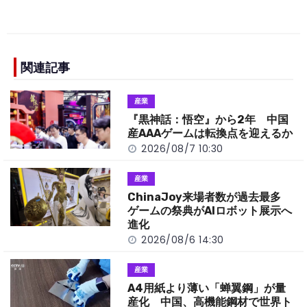
a
n
e
o
h
c
e
C
p
ar
e
h
y
e
b
a
Li
関連記事
o
t
n
産業
o
k
『黒神話：悟空』から2年 中国
k
産AAAゲームは転換点を迎えるか
2026/08/7 10:30
産業
ChinaJoy来場者数が過去最多
ゲームの祭典がAIロボット展示へ
進化
2026/08/6 14:30
産業
A4用紙より薄い「蝉翼鋼」が量
産化 中国、高機能鋼材で世界ト