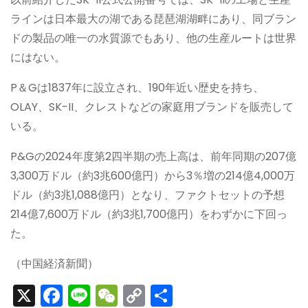
ラインは日本最大の湖である琵琶湖湖畔にあり、同ブラン
ドの製品の唯一の水質源でもあり、他の生産ルートは世界
にはない。
P＆Gは1837年に設立され、190年近い歴史を持ち、
OLAY、SK-II、クレストなどの家庭用ブランドを販売して
いる。
P&Gの2024年度第2四半期の売上高は、前年同期の207億
3,300万ドル（約3兆600億円）から3％増の214億4,000万
ドル（約3兆1,088億円）となり、ファクトセットの予想
214億7,600万ドル（約3兆1,700億円）をわずかに下回っ
た。
（中国経済新聞）
X
F
Li
W
C
S